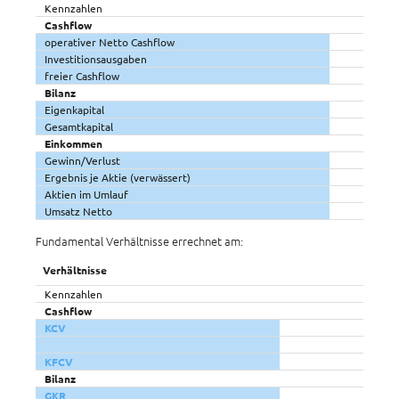
Kennzahlen
Cashflow
operativer Netto Cashflow
Investitionsausgaben
freier Cashflow
Bilanz
Eigenkapital
Gesamtkapital
Einkommen
Gewinn/Verlust
Ergebnis je Aktie (verwässert)
Aktien im Umlauf
Umsatz Netto
Fundamental Verhältnisse errechnet am:
Verhältnisse
Kennzahlen
Cashflow
KCV
KFCV
Bilanz
GKR