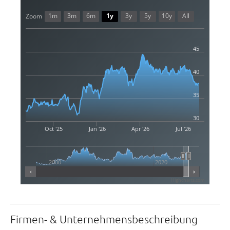
1m
3m
6m
1y
3y
5y
10y
All
Zoom
45
40
35
30
Oct '25
Jan '26
Apr '26
Jul '26
2000
2020
Highcharts.com
Firmen- & Unternehmensbeschreibung