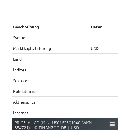
Beschreibung
Daten
Symbol
Marktkapitalisierung
USD
Land
Indizes
Sektoren
Rohdaten nach
Aktiensplits
Internet
PRICE: ALICO (ISIN: US0162301040, WKN:
854721) | © FINANZOO.DE | USD