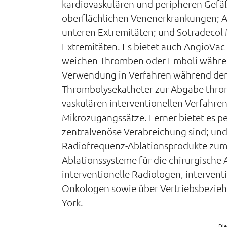
kardiovaskulären und peripheren Gefä
oberflächlichen Venenerkrankungen; A
unteren Extremitäten; und Sotradecol
Extremitäten. Es bietet auch AngioVac
weichen Thromben oder Emboli während
Verwendung in Verfahren während der 
Thrombolysekatheter zur Abgabe throm
vaskulären interventionellen Verfahre
Mikrozugangssätze. Ferner bietet es pe
zentralvenöse Verabreichung sind; un
Radiofrequenz-Ablationsprodukte zum
Ablationssysteme für die chirurgische 
interventionelle Radiologen, intervent
Onkologen sowie über Vertriebsbezie
York.
Die