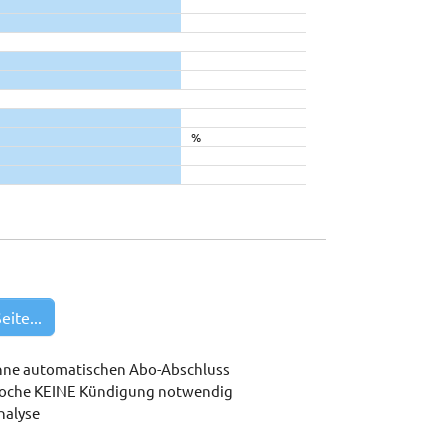
%
eite...
hne automatischen Abo-Abschluss
woche KEINE Kündigung notwendig
nalyse