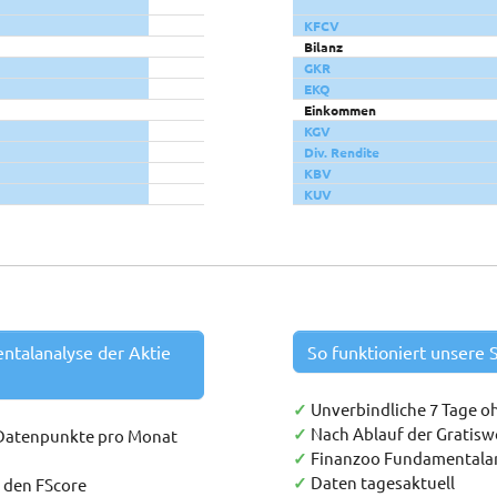
KFCV
Bilanz
GKR
EKQ
Einkommen
KGV
Div. Rendite
KBV
KUV
entalanalyse der Aktie
So funktioniert unsere S
✓
Unverbindliche 7 Tage o
✓
Nach Ablauf der Gratis
 Datenpunkte pro Monat
✓
Finanzoo Fundamentala
✓
Daten tagesaktuell
h den FScore