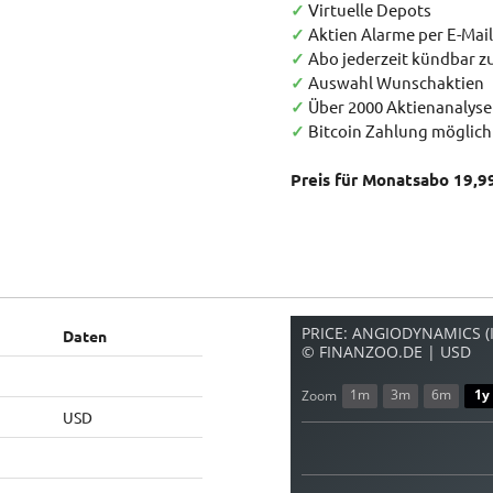
✓
Virtuelle Depots
✓
Aktien Alarme per E-Mail
✓
Abo jederzeit kündbar 
✓
Auswahl Wunschaktien
✓
Über 2000 Aktienanalys
✓
Bitcoin Zahlung möglich
Preis für Monatsabo 19,9
PRICE: ANGIODYNAMICS (I
Daten
© FINANZOO.DE | USD
1m
3m
6m
1y
Zoom
USD