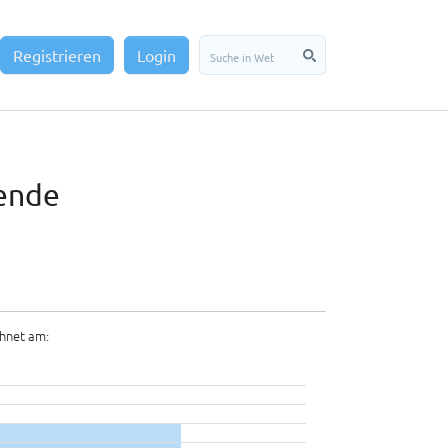
Registrieren
Login
dende
hnet am: