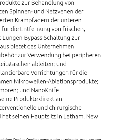
Produkte zur Behandlung von
ten Spinnen- und Netzvenen der
erten Krampfadern der unteren
für die Entfernung von frischen,
z-Lungen-Bypass-Schaltung zur
naus bietet das Unternehmen
ubehör zur Verwendung bei peripheren
eitstaschen ableiten; und
plantierbare Vorrichtungen für die
ehmen Mikrowellen-Ablationsprodukte;
umoren; und NanoKnife
seine Produkte direkt an
terventionelle und chirurgische
hat seinen Hauptsitz in Latham, New
sind ohne Gewähr. Quellen: www.bundesanzeiger.de, www.sec.gov,