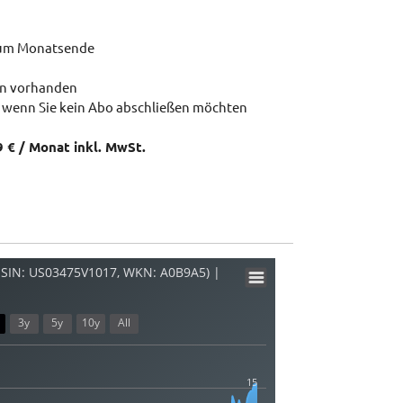
zum Monatsende
en vorhanden
 wenn Sie kein Abo abschließen möchten
9 € / Monat inkl. MwSt.
SIN: US03475V1017, WKN: A0B9A5) |
3y
5y
10y
All
15