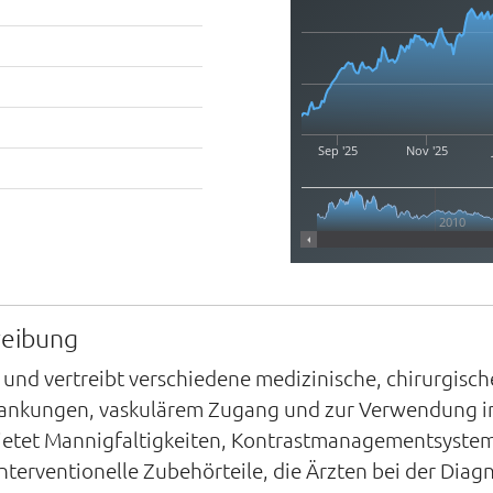
Sep '25
Nov '25
2010
reibung
t und vertreibt verschiedene medizinische, chirurgisc
ankungen, vaskulärem Zugang und zur Verwendung in
ietet Mannigfaltigkeiten, Kontrastmanagementsysteme
terventionelle Zubehörteile, die Ärzten bei der Dia