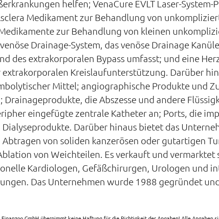
ßerkrankungen helfen; VenaCure EVLT Laser-System-
sclera Medikament zur Behandlung von unkomplizier
 Medikamente zur Behandlung von kleinen unkomplizi
 venöse Drainage-System, das venöse Drainage Kanüle 
 des extrakorporalen Bypass umfasst; und eine Her
extrakorporalen Kreislaufunterstützung. Darüber hi
bolytischer Mittel; angiographische Produkte und Z
n; Drainageprodukte, die Abszesse und andere Flüssigk
ripher eingefügte zentrale Katheter an; Ports, die im
d Dialyseprodukte. Darüber hinaus bietet das Untern
 Abtragen von soliden kanzerösen oder gutartigen T
Ablation von Weichteilen. Es verkauft und vermarktet 
ionelle Kardiologen, Gefäßchirurgen, Urologen und in
hungen. Das Unternehmen wurde 1988 gegründet und 
 Finanzoo GmbH übernimmt keine Haftung für die Richtigkeit der Angaben! Alle Angaben 