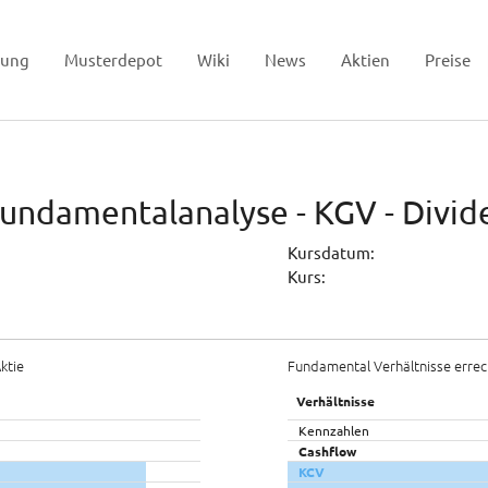
tung
Musterdepot
Wiki
News
Aktien
Preise
Fundamentalanalyse - KGV - Divi
Kursdatum:
Kurs:
ktie
Fundamental Verhältnisse errec
Verhältnisse
Kennzahlen
Cashflow
KCV