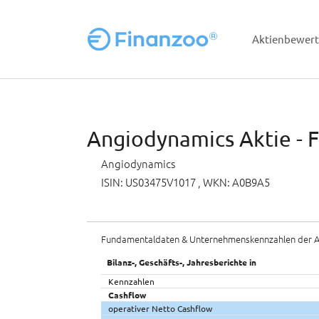
Aktienbewer
Zum Hauptinhalt springen
Angiodynamics Aktie - 
Angiodynamics
ISIN: US03475V1017
, WKN: A0B9A5
Fundamentaldaten & Unternehmenskennzahlen der A
Bilanz-, Geschäfts-, Jahresberichte in
Kennzahlen
Cashflow
operativer Netto Cashflow