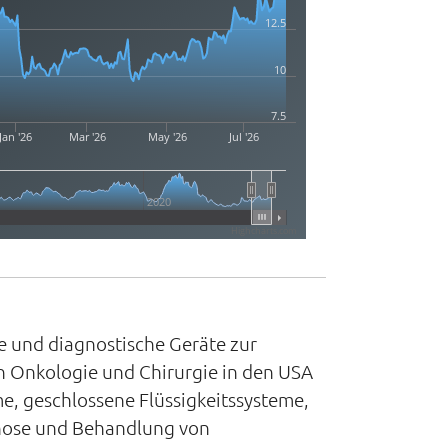
12.5
10
7.5
Jan '26
Mar '26
May '26
Jul '26
2020
Highcharts.com
he und diagnostische Geräte zur
 Onkologie und Chirurgie in den USA
, geschlossene Flüssigkeitssysteme,
gnose und Behandlung von