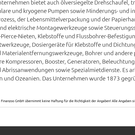
nternehmen bietet auch ölversiegelte Drehschaufel, t
re und kryogene Pumpen sowie Minderungs- und integ
rozess, der Lebensmittelverpackung und der Papierh
 und elektrische Montagewerkzeuge sowie Steuerungs
lf-Pierce-Nieten, Klebstoffe und Flussbohrer-Befestigu
etwerkzeuge, Dosiergeräte für Klebstoffe und Dichtun
d Materialentfernungswerkzeuge, Bohrer und andere
are Kompressoren, Booster, Generatoren, Beleuchtun
d Abrissanwendungen sowie Spezialmietdienste. Es ar
en und Ozeanien. Das Unternehmen wurde 1873 gegrün
 Finanzoo GmbH übernimmt keine Haftung für die Richtigkeit der Angaben! Alle Angaben 