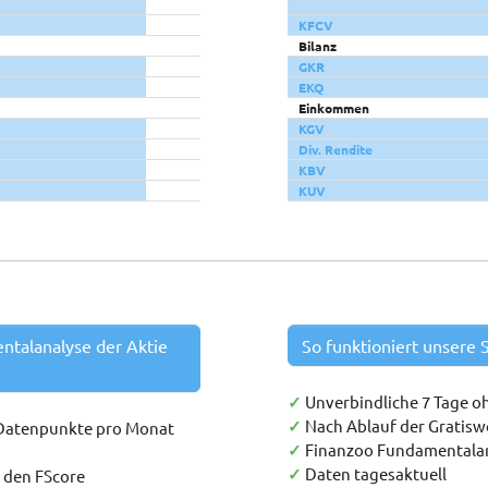
KFCV
Bilanz
GKR
EKQ
Einkommen
KGV
Div. Rendite
KBV
KUV
entalanalyse der Aktie
So funktioniert unsere S
✓
Unverbindliche 7 Tage o
✓
Nach Ablauf der Gratis
 Datenpunkte pro Monat
✓
Finanzoo Fundamentala
✓
Daten tagesaktuell
h den FScore