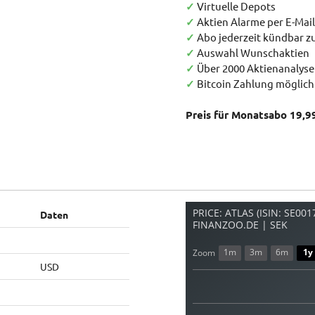
✓
Virtuelle Depots
✓
Aktien Alarme per E-Mail
✓
Abo jederzeit kündbar 
✓
Auswahl Wunschaktien
✓
Über 2000 Aktienanalys
✓
Bitcoin Zahlung möglich
Preis für Monatsabo 19,9
PRICE: ATLAS (ISIN: SE00
Daten
FINANZOO.DE | SEK
1m
3m
6m
1y
Zoom
USD