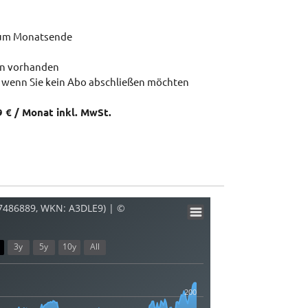
zum Monatsende
en vorhanden
 wenn Sie kein Abo abschließen möchten
9 € / Monat inkl. MwSt.
17486889, WKN: A3DLE9) | ©
3y
5y
10y
All
200