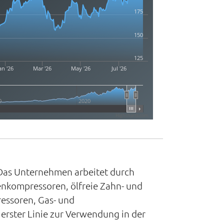
175
150
125
an '26
Mar '26
May '26
Jul '26
0
2020
Highcharts.com
 Das Unternehmen arbeitet durch
enkompressoren, ölfreie Zahn- und
essoren, Gas- und
erster Linie zur Verwendung in der