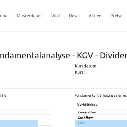
tung
Musterdepot
Wiki
News
Aktien
Preise
undamentalanalyse - KGV - Divid
Kursdatum:
Kurs:
ktie
Fundamental Verhältnisse errec
Verhältnisse
Kennzahlen
Cashflow
KCV