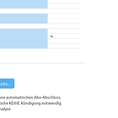
%
eite...
hne automatischen Abo-Abschluss
woche KEINE Kündigung notwendig
nalyse