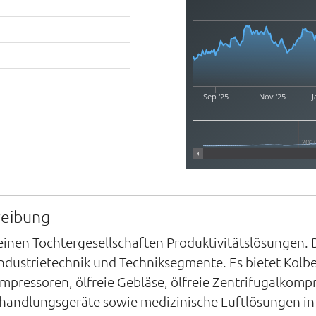
Sep '25
Nov '25
J
201
reibung
einen Tochtergesellschaften Produktivitätslösungen.
ndustrietechnik und Techniksegmente. Es bietet Kolb
ressoren, ölfreie Gebläse, ölfreie Zentrifugalkompr
andlungsgeräte sowie medizinische Luftlösungen in 