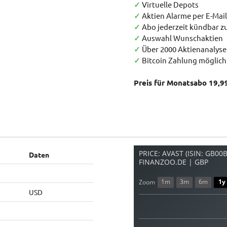
✓
Virtuelle Depots
✓
Aktien Alarme per E-Mail
✓
Abo jederzeit kündbar 
✓
Auswahl Wunschaktien
✓
Über 2000 Aktienanalys
✓
Bitcoin Zahlung möglich
Preis für Monatsabo 19,9
PRICE: AVAST (ISIN: GB0
Daten
FINANZOO.DE | GBP
1m
3m
6m
1y
Zoom
USD