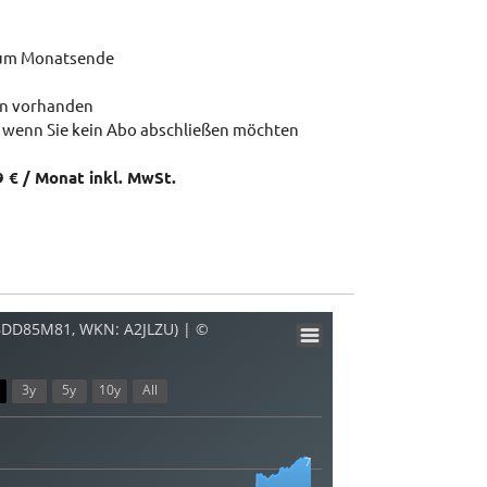
zum Monatsende
en vorhanden
 wenn Sie kein Abo abschließen möchten
9 € / Monat inkl. MwSt.
0BDD85M81, WKN: A2JLZU) | ©
3y
5y
10y
All
7