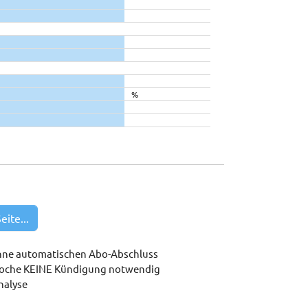
%
eite...
hne automatischen Abo-Abschluss
woche KEINE Kündigung notwendig
nalyse