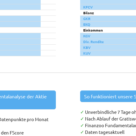
KFCV
Bilanz
GKR
EKQ
Einkommen
KGV
Div. Rendite
KBV
KUV
entalanalyse der Aktie
So funktioniert unsere S
✓
Unverbindliche 7 Tage o
✓
Nach Ablauf der Gratis
 Datenpunkte pro Monat
✓
Finanzoo Fundamentala
✓
Daten tagesaktuell
h den FScore