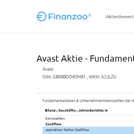
Aktienbewer
Zum Hauptinhalt springen
Avast Aktie - Fundament
Avast
ISIN: GB00BDD85M81
, WKN: A2JLZU
Fundamentaldaten & Unternehmenskennzahlen der A
Bilanz-, Geschäfts-, Jahresberichte in
Kennzahlen
Cashflow
operativer Netto Cashflow