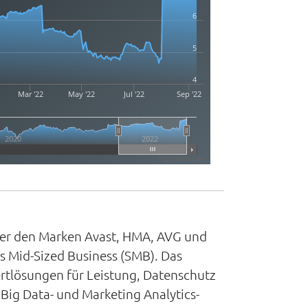
6
5
4
Mar '22
May '22
Jul '22
Sep '22
2020
2022
Highcharts.com
ter den Marken Avast, HMA, AVG und
s Mid-Sized Business (SMB). Das
rtlösungen für Leistung, Datenschutz
Big Data- und Marketing Analytics-