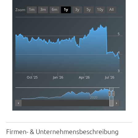
1m
3m
6m
1y
3y
5y
10y
All
Zoom
5
4
3
Oct '25
Jan '26
Apr '26
Jul '26
2020
Highcharts.com
Firmen- & Unternehmensbeschreibung