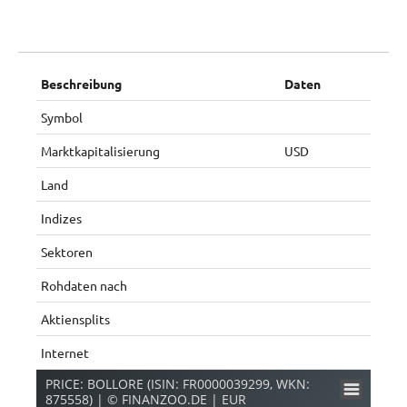
Beschreibung
Daten
Symbol
Marktkapitalisierung
USD
Land
Indizes
Sektoren
Rohdaten nach
Aktiensplits
Internet
PRICE: BOLLORE (ISIN: FR0000039299, WKN:
875558) | © FINANZOO.DE | EUR