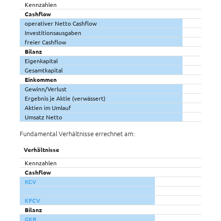
Kennzahlen
Cashflow
operativer Netto Cashflow
Investitionsausgaben
freier Cashflow
Bilanz
Eigenkapital
Gesamtkapital
Einkommen
Gewinn/Verlust
Ergebnis je Aktie (verwässert)
Aktien im Umlauf
Umsatz Netto
Fundamental Verhältnisse errechnet am:
Verhältnisse
Kennzahlen
Cashflow
KCV
KFCV
Bilanz
GKR