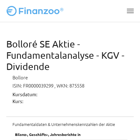
Zum Hauptinhalt springen
Bolloré SE Aktie -
Fundamentalanalyse - KGV -
Dividende
Bollore
ISIN: FR0000039299
, WKN: 875558
Kursdatum:
Kurs:
Fundamentaldaten & Unternehmenskennzahlen der Aktie
Bilanz-, Geschäfts-, Jahresberichte in