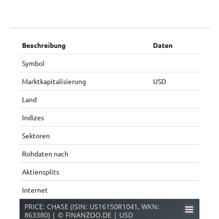
Beschreibung
Daten
Symbol
Marktkapitalisierung
USD
Land
Indizes
Sektoren
Rohdaten nach
Aktiensplits
Internet
PRICE: CHASE (ISIN: US16150R1041, WKN:
863380) | © FINANZOO.DE | USD