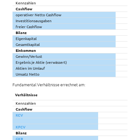
Kennzahlen
Cashflow
operativer Netto Cashflow
Investitionsausgaben
freier Cashflow
Bilanz
Eigenkapital
Gesamtkapital
Einkommen
Gewinn/Verlust
Ergebnis je Aktie (verwässert)
Aktien im Umlauf
Umsatz Netto
Fundamental Verhältnisse errechnet am:
Verhältnisse
Kennzahlen
Cashflow
KCV
KFCV
Bilanz
GKR