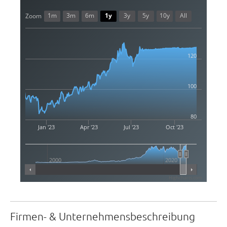
1m
3m
6m
1y
3y
5y
10y
All
Zoom
120
100
80
Jan '23
Apr '23
Jul '23
Oct '23
2000
2020
Highcharts.com
Firmen- & Unternehmensbeschreibung