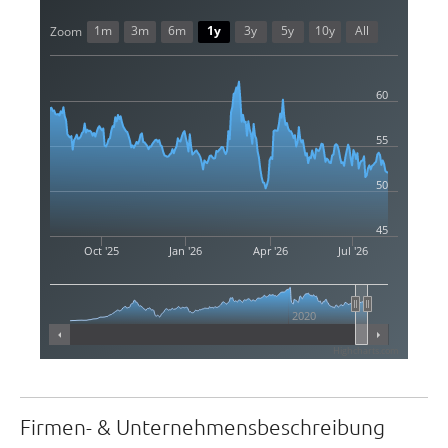
1m
3m
6m
1y
3y
5y
10y
All
Zoom
60
55
50
45
Oct '25
Jan '26
Apr '26
Jul '26
2020
Highcharts.com
Firmen- & Unternehmensbeschreibung