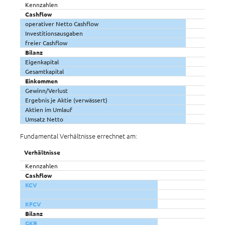
Kennzahlen
Cashflow
operativer Netto Cashflow
Investitionsausgaben
freier Cashflow
Bilanz
Eigenkapital
Gesamtkapital
Einkommen
Gewinn/Verlust
Ergebnis je Aktie (verwässert)
Aktien im Umlauf
Umsatz Netto
Fundamental Verhältnisse errechnet am:
Verhältnisse
Kennzahlen
Cashflow
KCV
KFCV
Bilanz
GKR