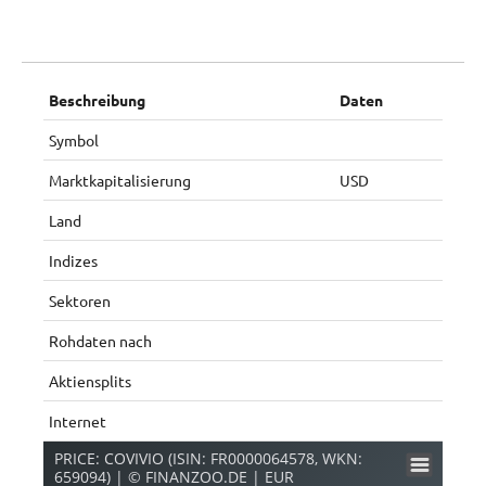
Beschreibung
Daten
Symbol
Marktkapitalisierung
USD
Land
Indizes
Sektoren
Rohdaten nach
Aktiensplits
Internet
PRICE: COVIVIO (ISIN: FR0000064578, WKN:
659094) | © FINANZOO.DE | EUR