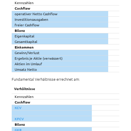
Kennzahlen
Cashflow
operativer Netto Cashflow
Investitionsausgaben
freier Cashflow
Bilanz
Eigenkapital
Gesamtkapital
Einkommen
Gewinn/Verlust
Ergebnis je Aktie (verwässert)
Aktien im Umlauf
Umsatz Netto
Fundamental Verhältnisse errechnet am:
Verhältnisse
Kennzahlen
Cashflow
KCV
KFCV
Bilanz
GKR