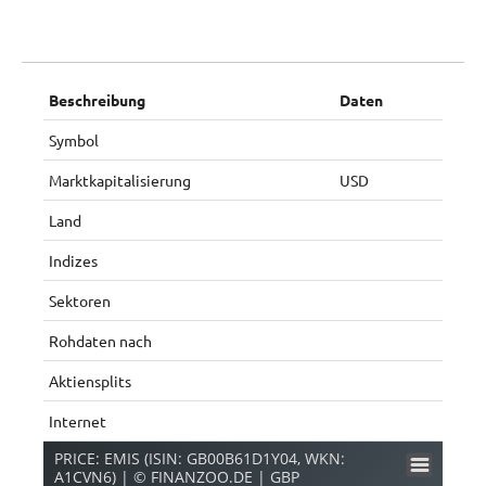
Beschreibung
Daten
Symbol
Marktkapitalisierung
USD
Land
Indizes
Sektoren
Rohdaten nach
Aktiensplits
Internet
PRICE: EMIS (ISIN: GB00B61D1Y04, WKN:
A1CVN6) | © FINANZOO.DE | GBP