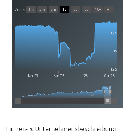
1m
3m
6m
1y
3y
5y
10y
All
Zoom
17.5
15
12.5
Jan '23
Apr '23
Jul '23
Oct '23
2020
Highcharts.com
Firmen- & Unternehmensbeschreibung