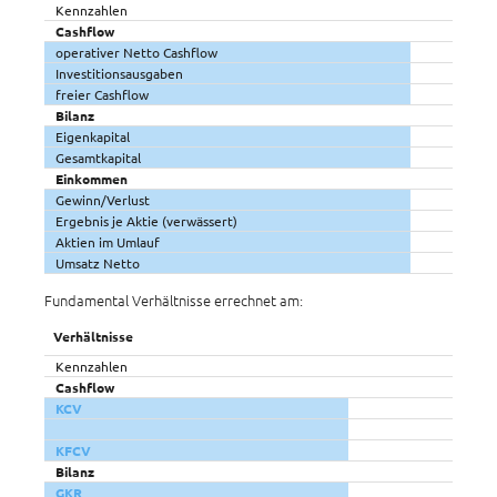
Kennzahlen
Cashflow
operativer Netto Cashflow
Investitionsausgaben
freier Cashflow
Bilanz
Eigenkapital
Gesamtkapital
Einkommen
Gewinn/Verlust
Ergebnis je Aktie (verwässert)
Aktien im Umlauf
Umsatz Netto
Fundamental Verhältnisse errechnet am:
Verhältnisse
Kennzahlen
Cashflow
KCV
KFCV
Bilanz
GKR