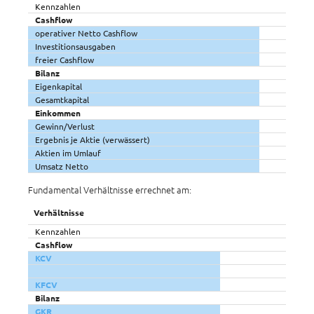
Kennzahlen
Cashflow
operativer Netto Cashflow
Investitionsausgaben
freier Cashflow
Bilanz
Eigenkapital
Gesamtkapital
Einkommen
Gewinn/Verlust
Ergebnis je Aktie (verwässert)
Aktien im Umlauf
Umsatz Netto
Fundamental Verhältnisse errechnet am:
Verhältnisse
Kennzahlen
Cashflow
KCV
KFCV
Bilanz
GKR