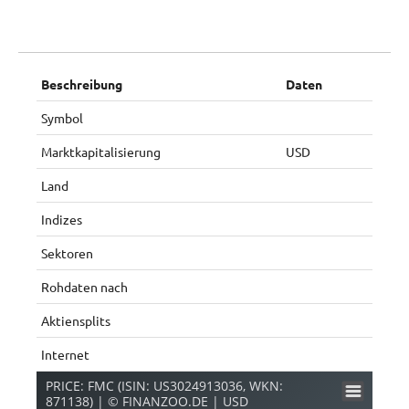
Beschreibung
Daten
Symbol
Marktkapitalisierung
USD
Land
Indizes
Sektoren
Rohdaten nach
Aktiensplits
Internet
PRICE: FMC (ISIN: US3024913036, WKN:
871138) | © FINANZOO.DE | USD