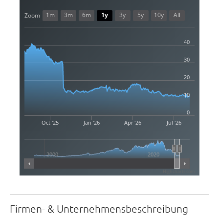
1m
3m
6m
1y
3y
5y
10y
All
Zoom
40
30
20
10
0
Oct '25
Jan '26
Apr '26
Jul '26
2000
2020
Highcharts.com
Firmen- & Unternehmensbeschreibung