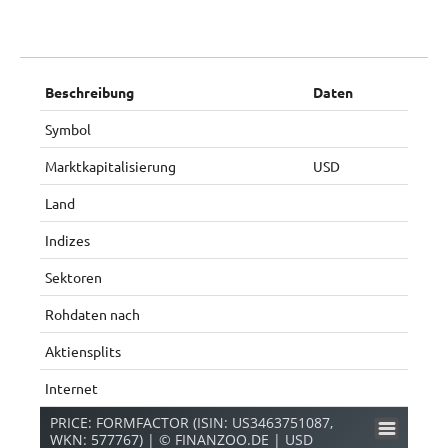
Beschreibung
Daten
Symbol
Marktkapitalisierung
USD
Land
Indizes
Sektoren
Rohdaten nach
Aktiensplits
Internet
PRICE: FORMFACTOR (ISIN: US3463751087,
WKN: 577767) | © FINANZOO.DE | USD