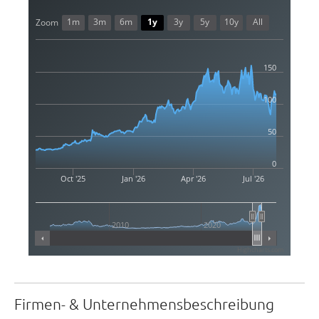
1m
3m
6m
1y
3y
5y
10y
All
Zoom
150
100
50
0
Oct '25
Jan '26
Apr '26
Jul '26
2010
2020
Highcharts.com
Firmen- & Unternehmensbeschreibung