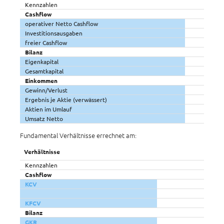
Kennzahlen
Cashflow
operativer Netto Cashflow
Investitionsausgaben
freier Cashflow
Bilanz
Eigenkapital
Gesamtkapital
Einkommen
Gewinn/Verlust
Ergebnis je Aktie (verwässert)
Aktien im Umlauf
Umsatz Netto
Fundamental Verhältnisse errechnet am:
Verhältnisse
Kennzahlen
Cashflow
KCV
KFCV
Bilanz
GKR