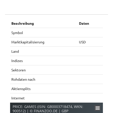
Beschreibung
Daten
Symbol
Marktkapitalisierung
USD
Land
Indizes
Sektoren
Rohdaten nach
Aktiensplits
Internet
PRICE: GAMES (ISIN: GB0003718474, WKN:
900512) | © FINANZOO.DE | GBP