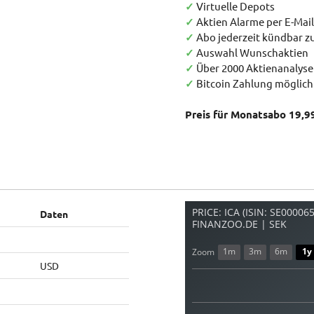
✓
Virtuelle Depots
✓
Aktien Alarme per E-Mail
✓
Abo jederzeit kündbar 
✓
Auswahl Wunschaktien
✓
Über 2000 Aktienanalys
✓
Bitcoin Zahlung möglich
Preis für Monatsabo 19,9
PRICE: ICA (ISIN: SE0000
Daten
FINANZOO.DE | SEK
1m
3m
6m
1y
Zoom
USD