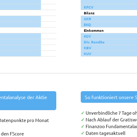
KFCV
Bilanz
GKR
EKQ
Einkommen
KGV
Div. Rendite
KBV
KUV
entalanalyse der Aktie
So funktioniert unsere S
✓
Unverbindliche 7 Tage o
✓
Nach Ablauf der Gratis
 Datenpunkte pro Monat
✓
Finanzoo Fundamentala
✓
Daten tagesaktuell
h den FScore