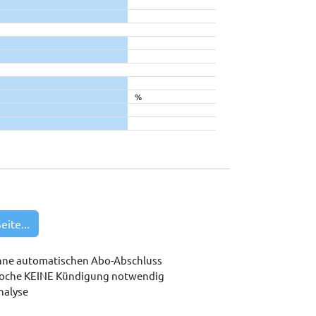
%
eite...
hne automatischen Abo-Abschluss
woche KEINE Kündigung notwendig
nalyse