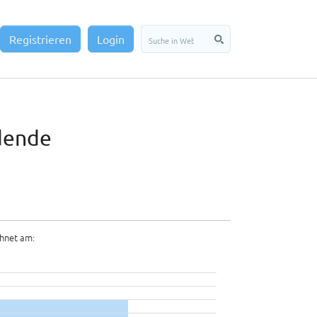
Registrieren
Login
idende
hnet am: