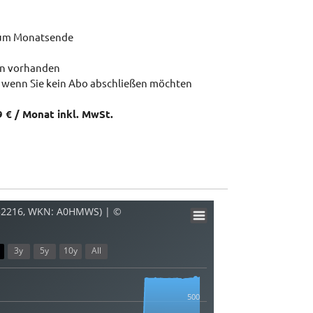
zum Monatsende
en vorhanden
 wenn Sie kein Abo abschließen möchten
9 € / Monat inkl. MwSt.
652216, WKN: A0HMWS) | ©
3y
5y
10y
All
500