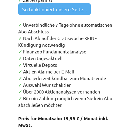
✓
So funktioniert unsere Seite...
✓
Unverbindliche 7 Tage ohne automatischen
Abo-Abschluss
✓
Nach Ablauf der Gratiswoche KEINE
Kündigung notwendig
✓
Finanzoo Fundamentalanalyse
✓
Daten tagesaktuell
✓
Virtuelle Depots
✓
Aktien Alarme per E-Mail
✓
Abo jederzeit kündbar zum Monatsende
✓
Auswahl Wunschaktien
✓
Über 2000 Aktienanalysen vorhanden
✓
Bitcoin Zahlung möglich wenn Sie kein Abo
abschließen möchten
Preis für Monatsabo 19,99 € / Monat inkl.
MwSt.