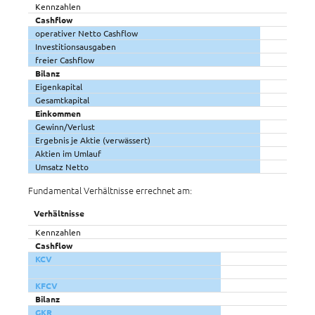
Kennzahlen
Cashflow
operativer Netto Cashflow
Investitionsausgaben
freier Cashflow
Bilanz
Eigenkapital
Gesamtkapital
Einkommen
Gewinn/Verlust
Ergebnis je Aktie (verwässert)
Aktien im Umlauf
Umsatz Netto
Fundamental Verhältnisse errechnet am:
Verhältnisse
Kennzahlen
Cashflow
KCV
KFCV
Bilanz
GKR