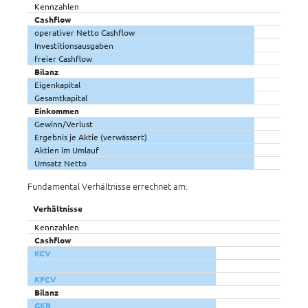
Kennzahlen
Cashflow
operativer Netto Cashflow
Investitionsausgaben
freier Cashflow
Bilanz
Eigenkapital
Gesamtkapital
Einkommen
Gewinn/Verlust
Ergebnis je Aktie (verwässert)
Aktien im Umlauf
Umsatz Netto
Fundamental Verhältnisse errechnet am:
Verhältnisse
Kennzahlen
Cashflow
KCV
KFCV
Bilanz
GKR