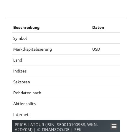
Beschreibung
Daten
Symbol
Marktkapitalisierung
USD
Land
Indizes
Sektoren
Rohdaten nach
Aktiensplits
Internet
PRICE: LATOUR (ISIN: SE0010100958, WKN:
A2DY0M) | © FINANZOO.DE | SEK