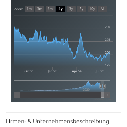
1m
3m
6m
1y
3y
5y
10y
All
Zoom
250
225
200
175
Oct '25
Jan '26
Apr '26
Jul '26
2020
Highcharts.com
Firmen- & Unternehmensbeschreibung