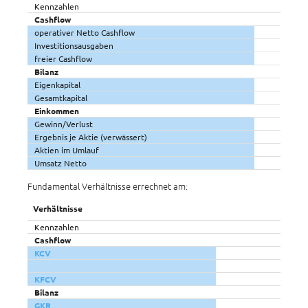
Kennzahlen
Cashflow
operativer Netto Cashflow
Investitionsausgaben
freier Cashflow
Bilanz
Eigenkapital
Gesamtkapital
Einkommen
Gewinn/Verlust
Ergebnis je Aktie (verwässert)
Aktien im Umlauf
Umsatz Netto
Fundamental Verhältnisse errechnet am:
Verhältnisse
Kennzahlen
Cashflow
KCV
KFCV
Bilanz
GKR