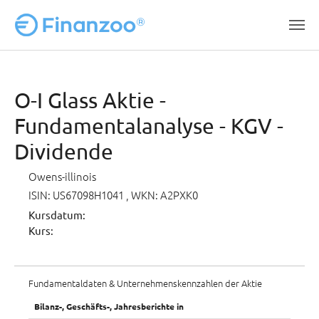
Zum Hauptinhalt springen
O-I Glass Aktie -
Fundamentalanalyse - KGV -
Dividende
Owens-illinois
ISIN: US67098H1041
, WKN: A2PXK0
Kursdatum:
Kurs:
Fundamentaldaten & Unternehmenskennzahlen der Aktie
Bilanz-, Geschäfts-, Jahresberichte in