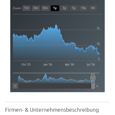
1m
3m
6m
1y
3y
5y
10y
All
Zoom
15
10
5
Oct '25
Jan '26
Apr '26
Jul '26
2000
2020
Highcharts.com
Firmen- & Unternehmensbeschreibung