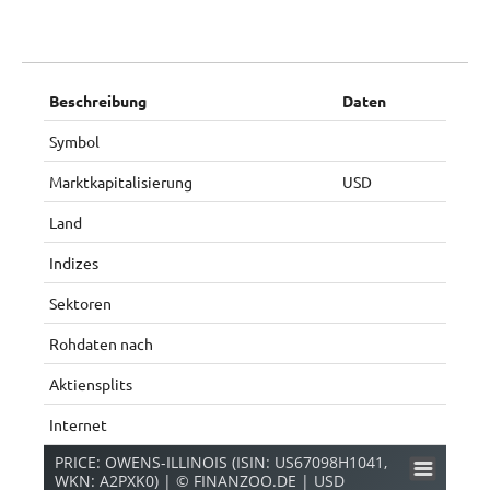
Beschreibung
Daten
Symbol
Marktkapitalisierung
USD
Land
Indizes
Sektoren
Rohdaten nach
Aktiensplits
Internet
PRICE: OWENS-ILLINOIS (ISIN: US67098H1041,
WKN: A2PXK0) | © FINANZOO.DE | USD