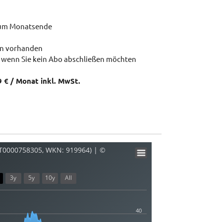
zum Monatsende
en vorhanden
 wenn Sie kein Abo abschließen möchten
9 € / Monat inkl. MwSt.
AT0000758305, WKN: 919964) | ©
3y
5y
10y
All
40