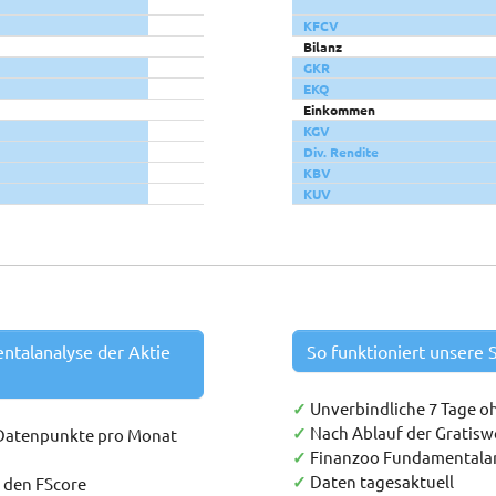
KFCV
Bilanz
GKR
EKQ
Einkommen
KGV
Div. Rendite
KBV
KUV
entalanalyse der Aktie
So funktioniert unsere S
✓
Unverbindliche 7 Tage o
✓
Nach Ablauf der Gratis
 Datenpunkte pro Monat
✓
Finanzoo Fundamentala
✓
Daten tagesaktuell
h den FScore