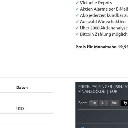
✓
Virtuelle Depots
✓
Aktien Alarme per E-Mail
✓
Abo jederzeit kündbar 
✓
Auswahl Wunschaktien
✓
Über 2000 Aktienanalys
✓
Bitcoin Zahlung möglich
Preis für Monatsabo 19,9
PRICE: PALFINGER (ISIN: 
Daten
FINANZOO.DE | EUR
1m
3m
6m
1y
Zoom
USD