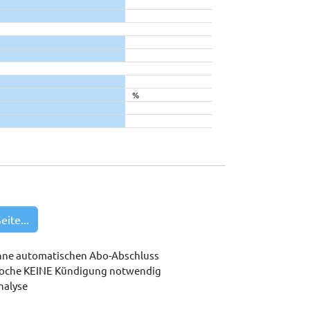
%
eite...
hne automatischen Abo-Abschluss
woche KEINE Kündigung notwendig
nalyse