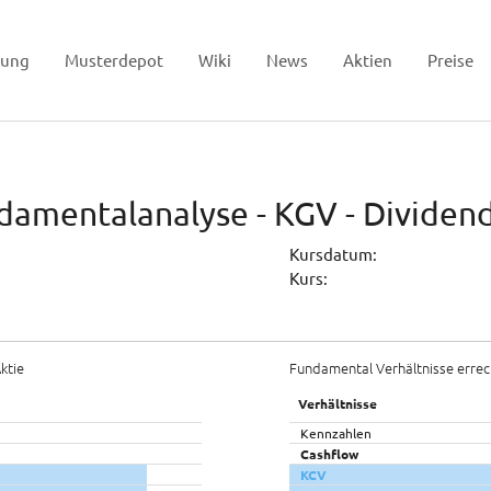
tung
Musterdepot
Wiki
News
Aktien
Preise
ndamentalanalyse - KGV - Dividen
Kursdatum:
Kurs:
ktie
Fundamental Verhältnisse errec
Verhältnisse
Kennzahlen
Cashflow
KCV