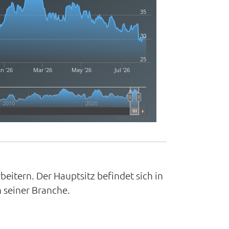
35
30
25
an '26
Mar '26
May '26
Jul '26
2010
2020
Highcharts.com
itern. Der Hauptsitz befindet sich in
n seiner Branche.