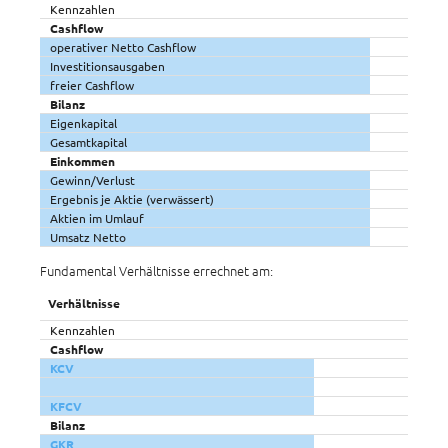
Kennzahlen
Cashflow
operativer Netto Cashflow
Investitionsausgaben
freier Cashflow
Bilanz
Eigenkapital
Gesamtkapital
Einkommen
Gewinn/Verlust
Ergebnis je Aktie (verwässert)
Aktien im Umlauf
Umsatz Netto
Fundamental Verhältnisse errechnet am:
Verhältnisse
Kennzahlen
Cashflow
KCV
KFCV
Bilanz
GKR