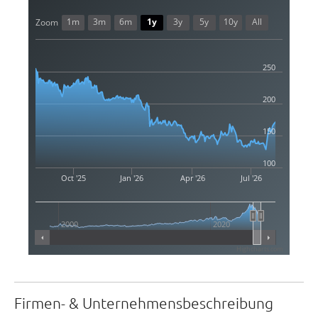
1m
3m
6m
1y
3y
5y
10y
All
Zoom
250
200
150
100
Oct '25
Jan '26
Apr '26
Jul '26
2000
2020
Highcharts.com
Firmen- & Unternehmensbeschreibung