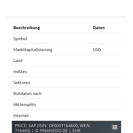
Beschreibung
Daten
Symbol
Marktkapitalisierung
USD
Land
Indizes
Sektoren
Rohdaten nach
Aktiensplits
Internet
PRICE: SAP (ISIN: DE0007164600, WKN:
716460) | © FINANZOO.DE | EUR