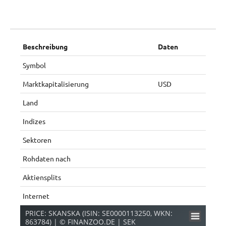
Beschreibung
Daten
Symbol
Marktkapitalisierung
USD
Land
Indizes
Sektoren
Rohdaten nach
Aktiensplits
Internet
PRICE: SKANSKA (ISIN: SE0000113250, WKN:
863784) | © FINANZOO.DE | SEK