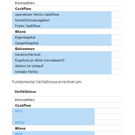
Kennzahlen
Cashflow
operativer Netto Cashflow
Investitionsausgaben
freier Cashflow
Bilanz
Eigenkapital
Gesamtkapital
Einkommen
Gewinn/Verlust
Ergebnis je Aktie (verwässert)
Aktien im Umlauf
Umsatz Netto
Fundamental Verhältnisse errechnet am:
Verhältnisse
Kennzahlen
Cashflow
KCV
KFCV
Bilanz
GKR