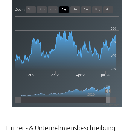
1m
3m
6m
1y
3y
5y
10y
All
Zoom
280
260
240
220
Oct '25
Jan '26
Apr '26
Jul '26
2020
Highcharts.com
Firmen- & Unternehmensbeschreibung