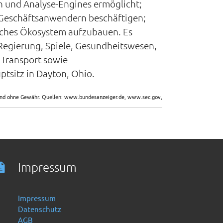
en und Analyse-Engines ermöglicht;
t Geschäftsanwendern beschäftigen;
isches Ökosystem aufzubauen. Es
egierung, Spiele, Gesundheitswesen,
 Transport sowie
tsitz in Dayton, Ohio.
sind ohne Gewähr. Quellen: www.bundesanzeiger.de, www.sec.gov,
Impressum
Impressum
Datenschutz
AGB