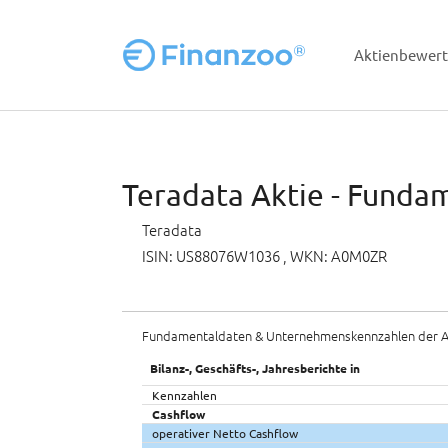
Aktienbewer
Zum Hauptinhalt springen
Teradata Aktie - Fundam
Teradata
ISIN: US88076W1036
, WKN: A0M0ZR
Fundamentaldaten & Unternehmenskennzahlen der A
Bilanz-, Geschäfts-, Jahresberichte in
Kennzahlen
Cashflow
operativer Netto Cashflow