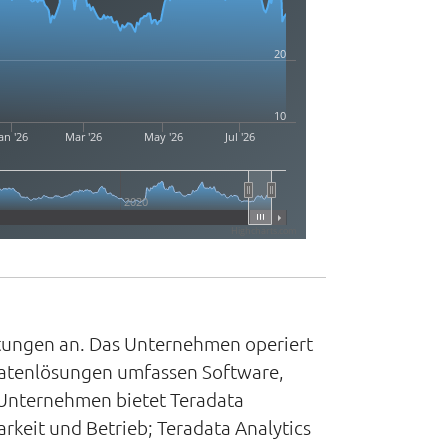
20
10
an '26
Mar '26
May '26
Jul '26
2020
Highcharts.com
stungen an. Das Unternehmen operiert
 Datenlösungen umfassen Software,
 Unternehmen bietet Teradata
rkeit und Betrieb; Teradata Analytics