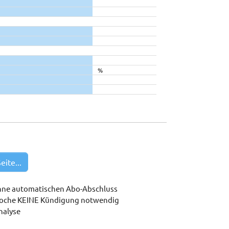
%
eite...
hne automatischen Abo-Abschluss
woche KEINE Kündigung notwendig
nalyse