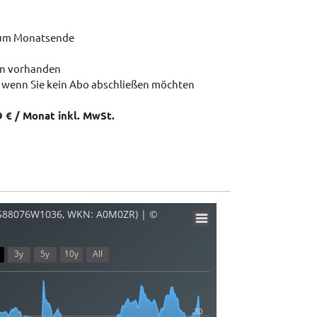
zum Monatsende
en vorhanden
 wenn Sie kein Abo abschließen möchten
9 € / Monat inkl. MwSt.
US88076W1036, WKN: A0M0ZR) | ©
3y
5y
10y
All
30