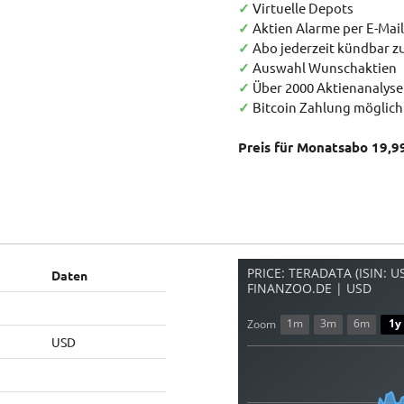
✓
Virtuelle Depots
✓
Aktien Alarme per E-Mail
✓
Abo jederzeit kündbar 
✓
Auswahl Wunschaktien
✓
Über 2000 Aktienanalys
✓
Bitcoin Zahlung möglich
Preis für Monatsabo 19,9
PRICE: TERADATA (ISIN: 
Daten
FINANZOO.DE | USD
1m
3m
6m
1y
Zoom
USD