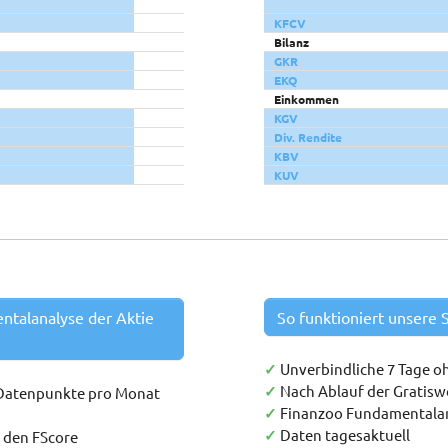
KFCV
Bilanz
GKR
EKQ
Einkommen
KGV
Div. Rendite
KBV
KUV
entalanalyse der Aktie
So funktioniert unsere S
✓
Unverbindliche 7 Tage o
✓
Nach Ablauf der Gratis
 Datenpunkte pro Monat
✓
Finanzoo Fundamentala
✓
Daten tagesaktuell
h den FScore