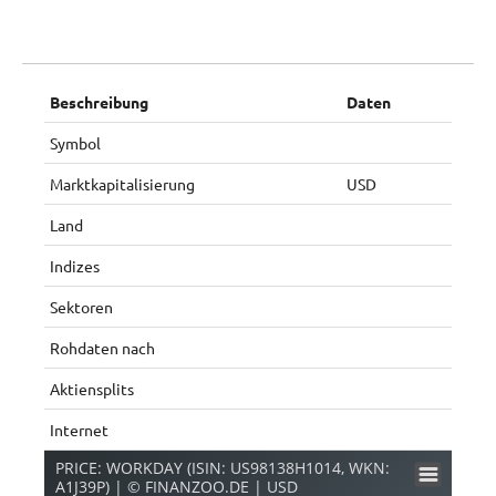
Beschreibung
Daten
Symbol
Marktkapitalisierung
USD
Land
Indizes
Sektoren
Rohdaten nach
Aktiensplits
Internet
PRICE: WORKDAY (ISIN: US98138H1014, WKN:
A1J39P) | © FINANZOO.DE | USD