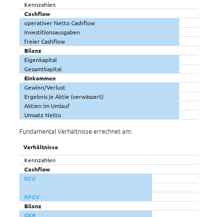
Kennzahlen
Cashflow
operativer Netto Cashflow
Investitionsausgaben
freier Cashflow
Bilanz
Eigenkapital
Gesamtkapital
Einkommen
Gewinn/Verlust
Ergebnis je Aktie (verwässert)
Aktien im Umlauf
Umsatz Netto
Fundamental Verhältnisse errechnet am:
Verhältnisse
Kennzahlen
Cashflow
KCV
KFCV
Bilanz
GKR