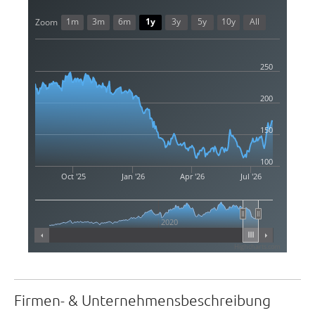
1m
3m
6m
1y
3y
5y
10y
All
Zoom
250
200
150
100
Oct '25
Jan '26
Apr '26
Jul '26
2020
Highcharts.com
Firmen- & Unternehmensbeschreibung