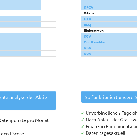
KFCV
Bilanz
GKR
EKQ
Einkommen
KGV
Div. Rendite
KBV
KUV
entalanalyse der Aktie
So funktioniert unsere S
✓
Unverbindliche 7 Tage o
✓
Nach Ablauf der Gratis
 Datenpunkte pro Monat
✓
Finanzoo Fundamentala
✓
Daten tagesaktuell
h den FScore