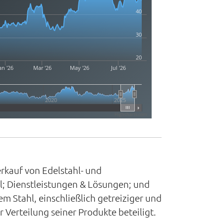
40
30
20
an '26
Mar '26
May '26
Jul '26
2020
2025
Highcharts.com
rkauf von Edelstahl- und
hl; Dienstleistungen & Lösungen; und
m Stahl, einschließlich getreiziger und
r Verteilung seiner Produkte beteiligt.