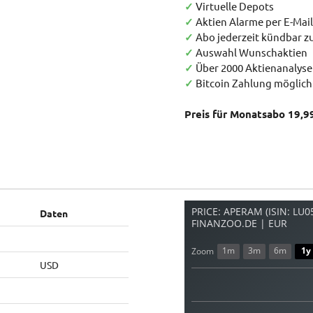
✓
Virtuelle Depots
✓
Aktien Alarme per E-Mail
✓
Abo jederzeit kündbar 
✓
Auswahl Wunschaktien
✓
Über 2000 Aktienanalys
✓
Bitcoin Zahlung möglich
Preis für Monatsabo 19,9
PRICE: APERAM (ISIN: LU
Daten
FINANZOO.DE | EUR
1m
3m
6m
1y
Zoom
USD