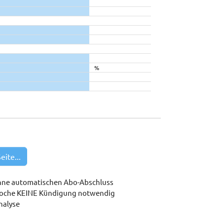
%
eite...
hne automatischen Abo-Abschluss
woche KEINE Kündigung notwendig
nalyse