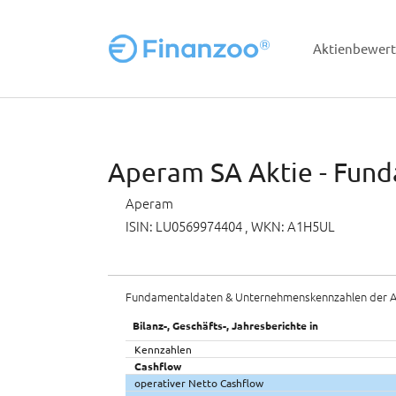
Aktienbewer
Zum Hauptinhalt springen
Aperam SA Aktie - Fund
Aperam
ISIN: LU0569974404
, WKN: A1H5UL
Fundamentaldaten & Unternehmenskennzahlen der A
Bilanz-, Geschäfts-, Jahresberichte in
Kennzahlen
Cashflow
operativer Netto Cashflow