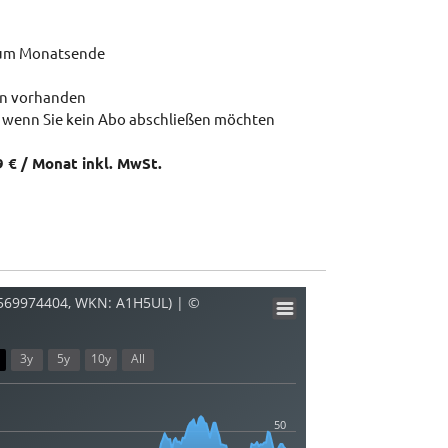
zum Monatsende
en vorhanden
 wenn Sie kein Abo abschließen möchten
9 € / Monat inkl. MwSt.
0569974404, WKN: A1H5UL) | ©
3y
5y
10y
All
50