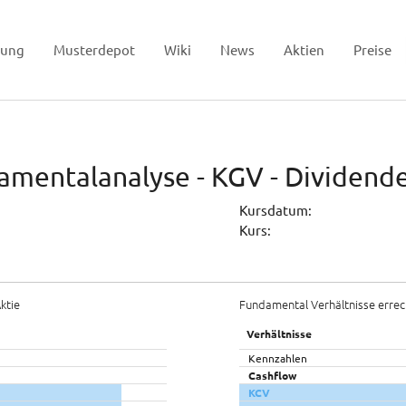
tung
Musterdepot
Wiki
News
Aktien
Preise
amentalanalyse - KGV - Dividend
Kursdatum:
Kurs:
ktie
Fundamental Verhältnisse errec
Verhältnisse
Kennzahlen
Cashflow
KCV