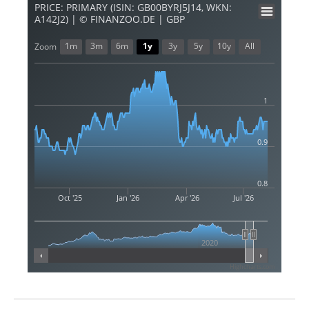
PRICE: PRIMARY (ISIN: GB00BYRJ5J14, WKN:
A142J2) | © FINANZOO.DE | GBP
1m
3m
6m
1y
3y
5y
10y
All
Zoom
1
0.9
0.8
Oct '25
Jan '26
Apr '26
Jul '26
2020
Highcharts.com