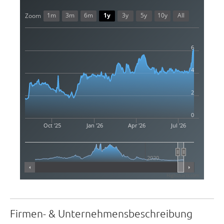
1m
3m
6m
1y
3y
5y
10y
All
Zoom
6
4
2
0
Oct '25
Jan '26
Apr '26
Jul '26
2020
Highcharts.com
Firmen- & Unternehmensbeschreibung