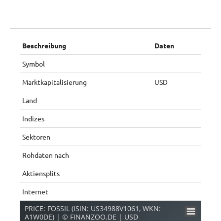
Beschreibung
Daten
Symbol
Marktkapitalisierung
USD
Land
Indizes
Sektoren
Rohdaten nach
Aktiensplits
Internet
PRICE: FOSSIL (ISIN: US34988V1061, WKN:
A1W0DE) | © FINANZOO.DE | USD