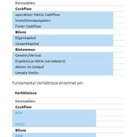
Kennzahlen
Cashflow
operativer Netto Cashflow
Investitionsausgaben
freier Cashflow
Bilanz
Eigenkapital
Gesamtkapital
Einkommen
Gewinn/Verlust
Ergebnis je Aktie (verwässert)
Aktien im Umlauf
Umsatz Netto
Fundamental Verhältnisse errechnet am:
Verhältnisse
Kennzahlen
Cashflow
KCV
KFCV
Bilanz
GKR