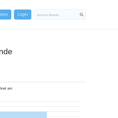
ieren
Login
ende
chnet am: