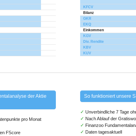
KFCV
Bilanz
GKR
EKQ
Einkommen
KGV
Div. Rendite
KBV
KUV
ntalanalyse der Aktie
So funktioniert unsere Se
✓
Unverbindliche 7 Tage o
✓
Nach Ablauf der Gratisw
Datenpunkte pro Monat
✓
Finanzoo Fundamentalan
✓
Daten tagesaktuell
den FScore