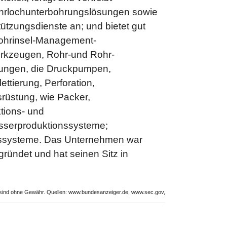
Bohrlochunterbohrungslösungen sowie
tzungsdienste an; und bietet gut
Bohrinsel-Management-
erkzeugen, Rohr-und Rohr-
stungen, die Druckpumpen,
ttierung, Perforation,
rüstung, wie Packer,
ktions- und
sserproduktionssysteme;
esssysteme. Das Unternehmen war
ründet und hat seinen Sitz in
n sind ohne Gewähr. Quellen: www.bundesanzeiger.de, www.sec.gov,