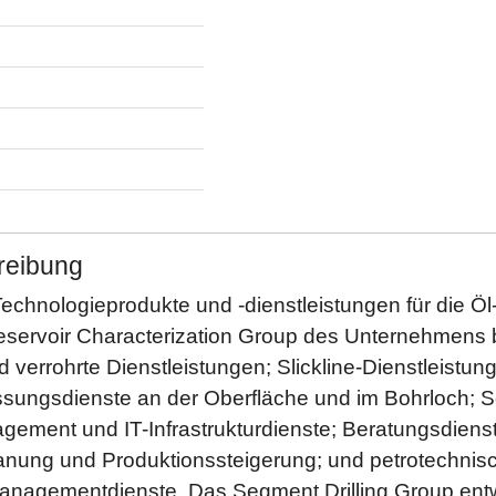
reibung
 Technologieprodukte und -dienstleistungen für die Ö
servoir Characterization Group des Unternehmens bi
 verrohrte Dienstleistungen; Slickline-Dienstleistun
sungsdienste an der Oberfläche und im Bohrloch; So
ement und IT-Infrastrukturdienste; Beratungsdienstl
lanung und Produktionssteigerung; und petrotechnis
anagementdienste. Das Segment Drilling Group entwick