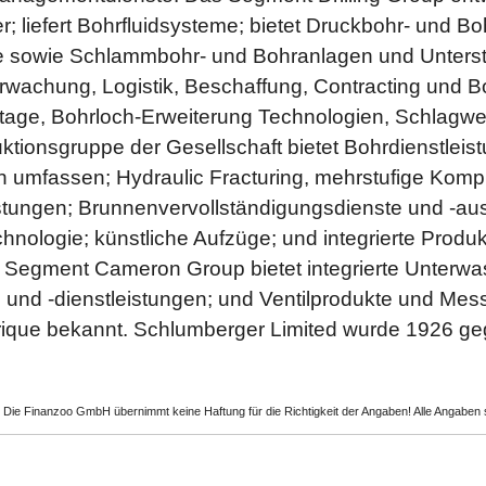
; liefert Bohrfluidsysteme; bietet Druckbohr- und 
e sowie Schlammbohr- und Bohranlagen und Unterstü
rwachung, Logistik, Beschaffung, Contracting und 
tage, Bohrloch-Erweiterung Technologien, Schlagw
tionsgruppe der Gesellschaft bietet Bohrdienstlei
 umfassen; Hydraulic Fracturing, mehrstufige Komple
tungen; Brunnenvervollständigungsdienste und -aus
chnologie; künstliche Aufzüge; und integrierte Produ
Segment Cameron Group bietet integrierte Unterwa
 und -dienstleistungen; und Ventilprodukte und M
trique bekannt. Schlumberger Limited wurde 1926 geg
Die Finanzoo GmbH übernimmt keine Haftung für die Richtigkeit der Angaben! Alle Angabe