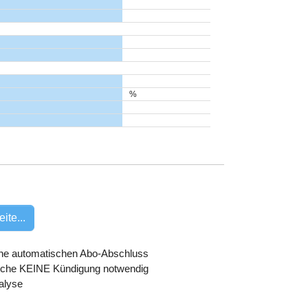
%
ite...
hne automatischen Abo-Abschluss
oche KEINE Kündigung notwendig
alyse