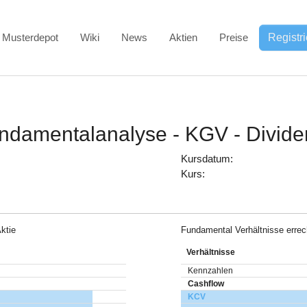
Musterdepot
Wiki
News
Aktien
Preise
Registr
undamentalanalyse - KGV - Divid
Kursdatum:
Kurs:
ktie
Fundamental Verhältnisse erre
Verhältnisse
Kennzahlen
Cashflow
KCV