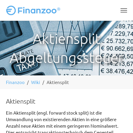
Zum Hauptinhalt springen
Aktiensplit
Abgeltungssteuer
Sie
Finanzoo
Wiki
Aktiensplit
sind
hier:
Aktiensplit
Ein Aktiensplit (engl. forward stock split) ist die
Umwandlung von existierenden Aktien in eine größere
Anzahl neue Aktien mit einem geringeren Nominalwert.
Dies entspricht transaktionstechnisch dem Gegenteil