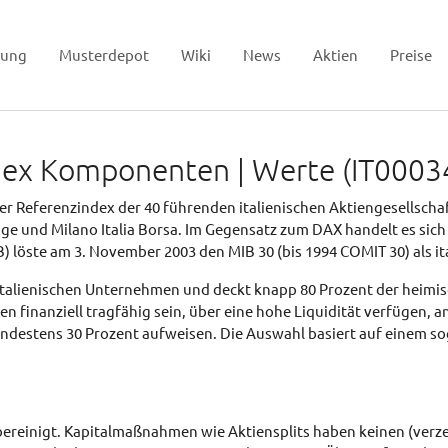
tung
Musterdepot
Wiki
News
Aktien
Preise
Index Komponenten | Werte (IT000
cher Referenzindex der 40 führenden italienischen Aktiengesellschaf
nge und Milano Italia Borsa. Im Gegensatz zum DAX handelt es sich
) löste am 3. November 2003 den MIB 30 (bis 1994 COMIT 30) als it
italienischen Unternehmen und deckt knapp 80 Prozent der heimis
nanziell tragfähig sein, über eine hohe Liquidität verfügen, an d
ndestens 30 Prozent aufweisen. Die Auswahl basiert auf einem s
reinigt. Kapitalmaßnahmen wie Aktiensplits haben keinen (verzer