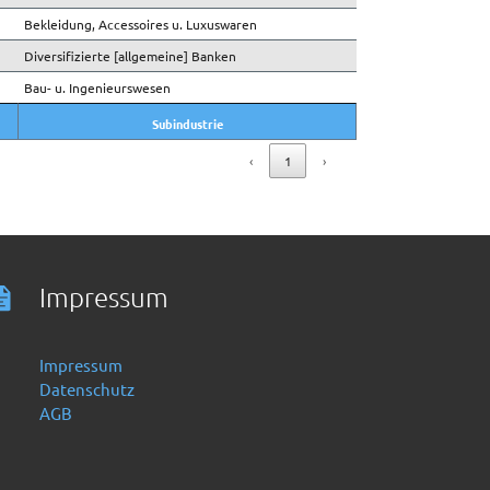
Bekleidung, Accessoires u. Luxuswaren
Diversifizierte [allgemeine] Banken
Bau- u. Ingenieurswesen
Subindustrie
Subindustrie
‹
1
›
Impressum
Impressum
Datenschutz
AGB