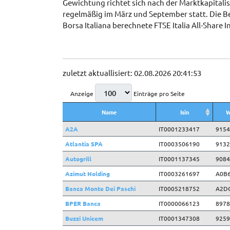
Gewichtung richtet sich nach der Marktkapita
regelmäßig im März und September statt. Die Be
Borsa Italiana berechnete FTSE Italia All-Share 
zuletzt aktuallisiert: 02.08.2026 20:41:53
Anzeige
Einträge pro Seite
Name
Isin
W
Name
Isin
W
A2A
IT0001233417
9154
Atlantia SPA
IT0003506190
9132
Autogrill
IT0001137345
9084
Azimut Holding
IT0003261697
A0B
Banca Monte Dei Paschi
IT0005218752
A2D
BPER Banca
IT0000066123
8978
Buzzi Unicem
IT0001347308
9259