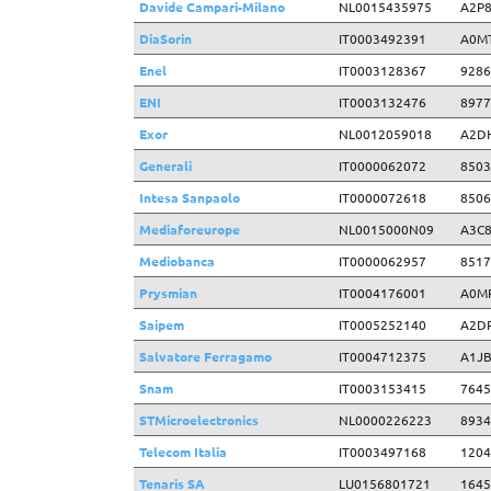
Davide Campari-Milano
NL0015435975
A2P
DiaSorin
IT0003492391
A0M
Enel
IT0003128367
9286
ENI
IT0003132476
8977
Exor
NL0012059018
A2D
Generali
IT0000062072
8503
Intesa Sanpaolo
IT0000072618
8506
Mediaforeurope
NL0015000N09
A3C8
Mediobanca
IT0000062957
8517
Prysmian
IT0004176001
A0M
Saipem
IT0005252140
A2D
Salvatore Ferragamo
IT0004712375
A1JB
Snam
IT0003153415
7645
STMicroelectronics
NL0000226223
8934
Telecom Italia
IT0003497168
1204
Tenaris SA
LU0156801721
1645