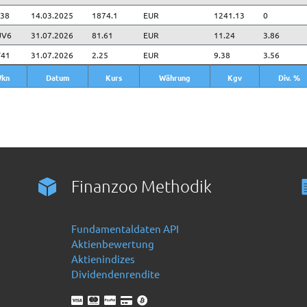
38
14.03.2025
1874.1
EUR
1241.13
0
JV6
31.07.2026
81.61
EUR
11.24
3.86
T41
31.07.2026
2.25
EUR
9.38
3.56
kn
Datum
Kurs
Währung
Kgv
Div. %
kn
Datum
Kurs
Währung
Kgv
Div. %
Finanzoo Methodik
Fundamentaldaten API
Aktienbewertung
Aktienindizes
Dividendenrendite