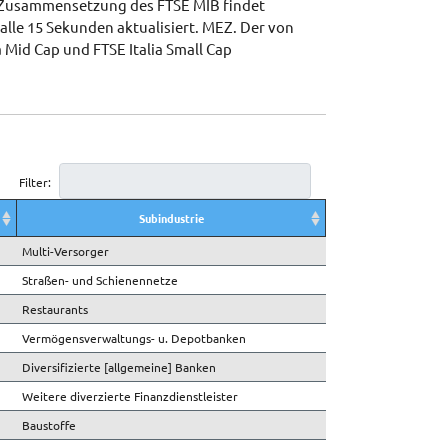
r Zusammensetzung des FTSE MIB findet
lle 15 Sekunden aktualisiert. MEZ. Der von
a Mid Cap und FTSE Italia Small Cap
Filter:
Subindustrie
Subindustrie
Multi-Versorger
Straßen- und Schienennetze
Restaurants
Vermögensverwaltungs- u. Depotbanken
Diversifizierte [allgemeine] Banken
Weitere diverzierte Finanzdienstleister
Baustoffe