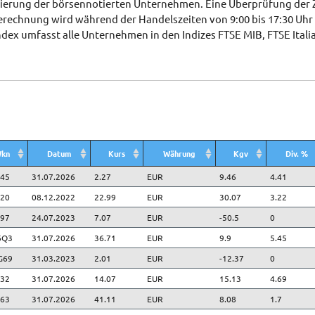
lisierung der börsennotierten Unternehmen. Eine Überprüfung de
rechnung wird während der Handelszeiten von 9:00 bis 17:30 Uhr a
Index umfasst alle Unternehmen in den Indizes FTSE MIB, FTSE Itali
kn
Datum
Kurs
Währung
Kgv
Div. %
kn
Datum
Kurs
Währung
Kgv
Div. %
45
31.07.2026
2.27
EUR
9.46
4.41
20
08.12.2022
22.99
EUR
30.07
3.22
97
24.07.2023
7.07
EUR
-50.5
0
6Q3
31.07.2026
36.71
EUR
9.9
5.45
G69
31.03.2023
2.01
EUR
-12.37
0
32
31.07.2026
14.07
EUR
15.13
4.69
63
31.07.2026
41.11
EUR
8.08
1.7