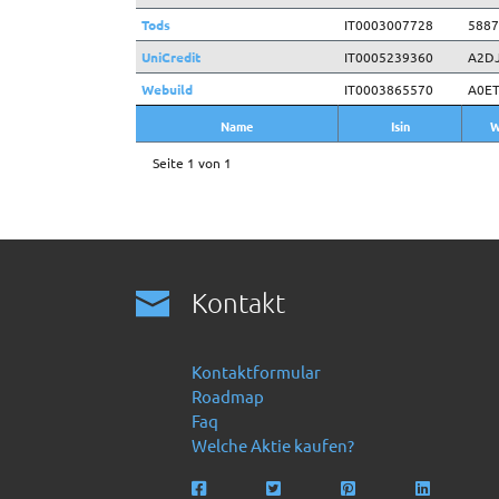
Tods
IT0003007728
5887
UniCredit
IT0005239360
A2D
Webuild
IT0003865570
A0E
Name
Isin
W
Name
Isin
W
Seite 1 von 1
Kontakt
Kontaktformular
Roadmap
Faq
Welche Aktie kaufen?