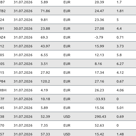
8B7
31.07.2026
5.89
EUR
20.39
1.7
TB2
31.07.2026
71.86
EUR
24.47
1.81
24
31.07.2026
9.81
EUR
23.36
5
91
30.07.2026
23.88
EUR
27.08
4.4
HZ4
31.07.2026
69.3
EUR
-3.79
0.71
12
31.07.2026
43.97
EUR
15.99
3.73
05
31.07.2026
6.55
EUR
12.13
5.8
0S
31.07.2026
3.51
EUR
8.16
6.27
15
31.07.2026
27.92
EUR
17.34
4.12
P84
31.07.2026
120.2
EUR
27.16
0.67
R8M
31.07.2026
4.19
EUR
26.23
4.06
7F
31.07.2026
10.18
EUR
-33.93
0
45
31.07.2026
5.89
EUR
15.56
5.01
38
31.07.2026
52.39
USD
290.43
0.69
70
31.07.2026
7.35
EUR
52.63
0
57
31.07.2026
57.33
USD
15.42
1.48