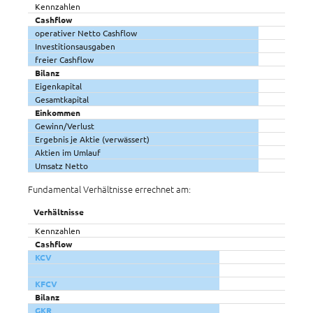
Kennzahlen
Cashflow
operativer Netto Cashflow
Investitionsausgaben
freier Cashflow
Bilanz
Eigenkapital
Gesamtkapital
Einkommen
Gewinn/Verlust
Ergebnis je Aktie (verwässert)
Aktien im Umlauf
Umsatz Netto
Fundamental Verhältnisse errechnet am:
Verhältnisse
Kennzahlen
Cashflow
KCV
KFCV
Bilanz
GKR