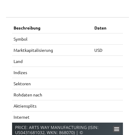
Beschreibung
Daten
Symbol
Marktkapitalisierung
USD
Land
Indizes
Sektoren
Rohdaten nach
Aktiensplits
Internet
PRICE: ARTS WAY MANUFACTURING (ISIN:
US0431681032, WKN: 868070) | ©