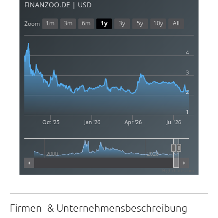
FINANZOO.DE | USD
1m
3m
6m
1y
3y
5y
10y
All
Zoom
4
3
2
1
Oct '25
Jan '26
Apr '26
Jul '26
2000
2020
Highcharts.com
Firmen- & Unternehmensbeschreibung