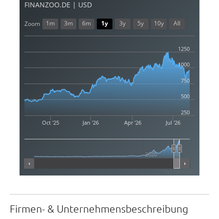
FINANZOO.DE | USD
1m
3m
6m
1y
3y
5y
10y
All
Zoom
1250
1000
750
500
250
Oct '25
Jan '26
Apr '26
Jul '26
2020
Highcharts.com
Firmen- & Unternehmensbeschreibung