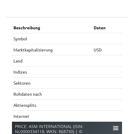
Beschreibung
Daten
Symbol
Marktkapitalisierung
USD
Land
Indizes
Sektoren
Rohdaten nach
Aktiensplits
Internet
PRICE: ASM INTERNATIONAL (ISIN:
NL0000334118, WKN: 868730) | ©