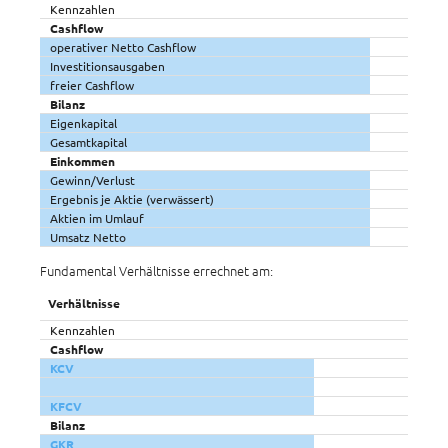
Kennzahlen
Cashflow
operativer Netto Cashflow
Investitionsausgaben
freier Cashflow
Bilanz
Eigenkapital
Gesamtkapital
Einkommen
Gewinn/Verlust
Ergebnis je Aktie (verwässert)
Aktien im Umlauf
Umsatz Netto
Fundamental Verhältnisse errechnet am:
Verhältnisse
Kennzahlen
Cashflow
KCV
KFCV
Bilanz
GKR