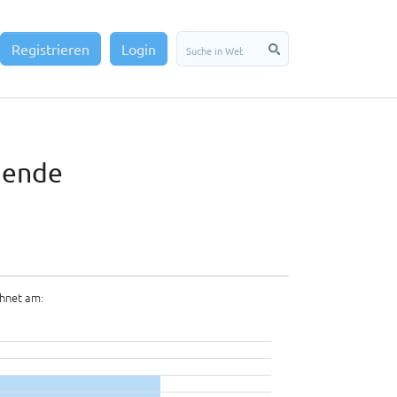
Registrieren
Login
idende
hnet am: