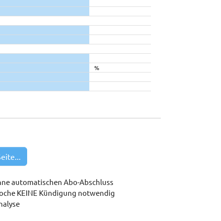
%
eite...
hne automatischen Abo-Abschluss
woche KEINE Kündigung notwendig
nalyse