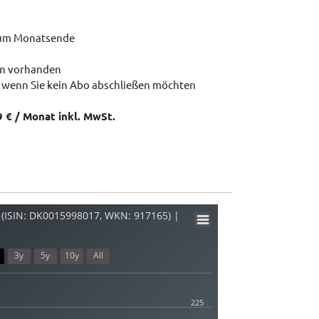
zum Monatsende
en vorhanden
 wenn Sie kein Abo abschließen möchten
9 € / Monat inkl. MwSt.
(ISIN: DK0015998017, WKN: 917165) |
3y
5y
10y
All
225