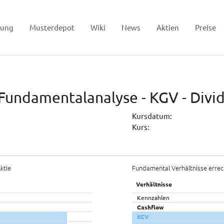
tung
Musterdepot
Wiki
News
Aktien
Preise
 Fundamentalanalyse - KGV - Div
Kursdatum:
Kurs:
ktie
Fundamental Verhältnisse errec
Verhältnisse
Kennzahlen
Cashflow
KCV