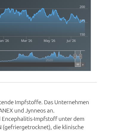
200
175
150
Jan '26
Mar '26
May '26
Jul '26
2020
Highcharts.com
ettende Impfstoffe. Das Unternehmen
VANEX und Jynneos an.
Encephalitis-Impfstoff unter dem
gefriergetrocknet), die klinische