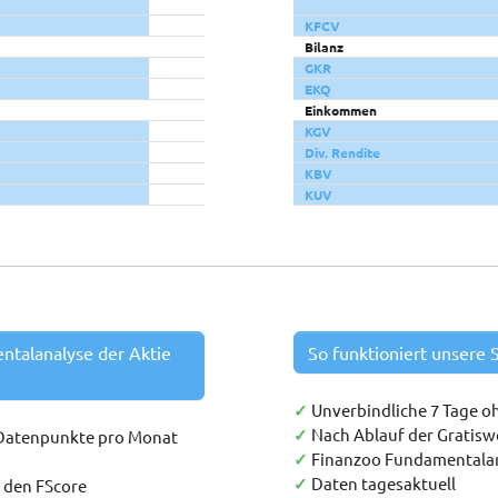
KFCV
Bilanz
GKR
EKQ
Einkommen
KGV
Div. Rendite
KBV
KUV
entalanalyse der Aktie
So funktioniert unsere S
✓
Unverbindliche 7 Tage o
✓
Nach Ablauf der Gratis
 Datenpunkte pro Monat
✓
Finanzoo Fundamentala
✓
Daten tagesaktuell
h den FScore