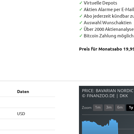
✓
Virtuelle Depots
✓
Aktien Alarme per E-Mail
✓
Abo jederzeit kündbar 
✓
Auswahl Wunschaktien
✓
Über 2000 Aktienanalys
✓
Bitcoin Zahlung möglich
Preis für Monatsabo 19,9
PRICE: BAVARIAN NORDIC 
Daten
© FINANZOO.DE | DKK
1m
3m
6m
1y
Zoom
USD