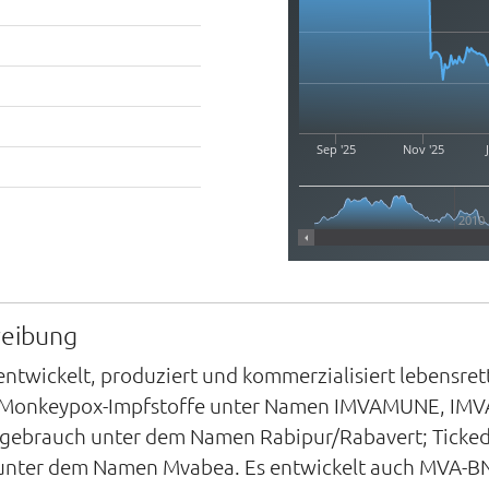
Sep '25
Nov '25
2010
reibung
entwickelt, produziert und kommerzialisiert lebensr
und Monkeypox-Impfstoffe unter Namen IMVAMUNE, IM
ebrauch unter dem Namen Rabipur/Rabavert; Ticked 
nter dem Namen Mvabea. Es entwickelt auch MVA-BN (