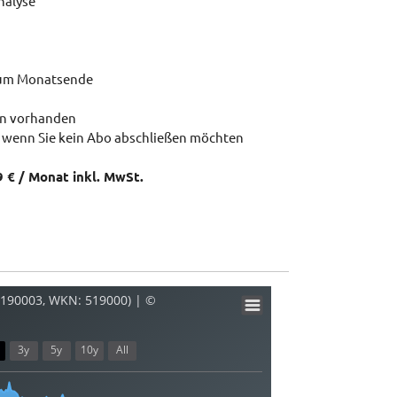
nalyse
zum Monatsende
en vorhanden
 wenn Sie kein Abo abschließen möchten
9 € / Monat inkl. MwSt.
5190003, WKN: 519000) | ©
3y
5y
10y
All