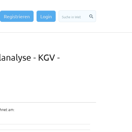
Registrieren
Login
nalyse - KGV -
hnet am: