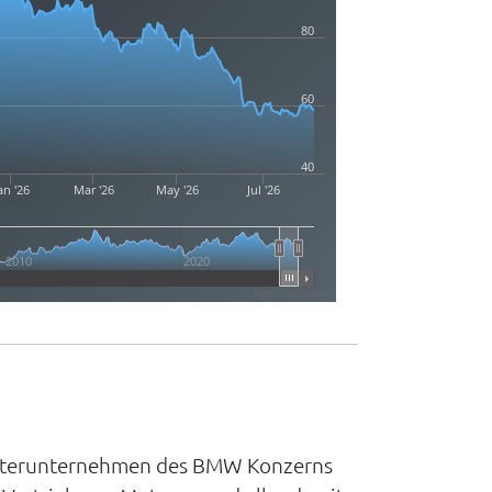
80
60
40
an '26
Mar '26
May '26
Jul '26
2010
2020
Highcharts.com
Mutterunternehmen des BMW Konzerns