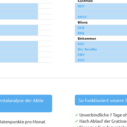
Cashflow
KCV
KFCV
Bilanz
GKR
EKQ
Einkommen
KGV
Div. Rendite
KBV
KUV
entalanalyse der Aktie
So funktioniert unsere S
✓
Unverbindliche 7 Tage o
✓
Nach Ablauf der Gratis
 Datenpunkte pro Monat