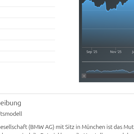
Sep '25
Nov '25
J
reibung
ftsmodell
esellschaft (BMW AG) mit Sitz in München ist das 