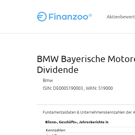
Aktienbewer
Zum Hauptinhalt springen
BMW Bayerische Motoren
Dividende
Bmw
ISIN: DE0005190003
, WKN: 519000
Fundamentaldaten & Unternehmenskennzahlen der A
Bilanz-, Geschäfts-, Jahresberichte in
Kennzahlen