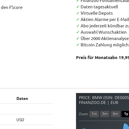
✓
Finanzoo Fundamentala
✓
Daten tagesaktuell
h den FScore
✓
Virtuelle Depots
✓
Aktien Alarme per E-Mail
✓
Abo jederzeit kündbar 
✓
Auswahl Wunschaktien
✓
Über 2000 Aktienanalys
✓
Bitcoin Zahlung möglich
Preis für Monatsabo 19,9
PRICE: BMW (ISIN: DE000
Daten
FINANZOO.DE | EUR
1m
3m
6m
1y
Zoom
USD