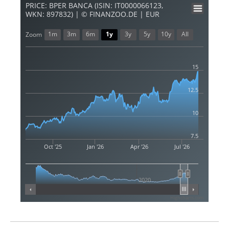
PRICE: BPER BANCA (ISIN: IT0000066123,
WKN: 897832) | © FINANZOO.DE | EUR
1m
3m
6m
1y
3y
5y
10y
All
Zoom
15
12.5
10
7.5
Oct '25
Jan '26
Apr '26
Jul '26
2020
Highcharts.com