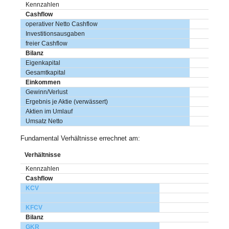
Kennzahlen
Cashflow
operativer Netto Cashflow
Investitionsausgaben
freier Cashflow
Bilanz
Eigenkapital
Gesamtkapital
Einkommen
Gewinn/Verlust
Ergebnis je Aktie (verwässert)
Aktien im Umlauf
Umsatz Netto
Fundamental Verhältnisse errechnet am:
Verhältnisse
Kennzahlen
Cashflow
KCV
KFCV
Bilanz
GKR