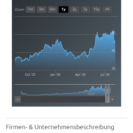
1m
3m
6m
1y
3y
5y
10y
All
Zoom
60
40
20
Oct '25
Jan '26
Apr '26
Jul '26
2020
Highcharts.com
Firmen- & Unternehmensbeschreibung