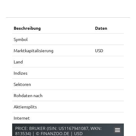
Beschreibung
Daten
Symbol
Marktkapitalisierung
USD
Land
Indizes
Sektoren
Rohdaten nach
Aktiensplits
Internet
PRICE: BRUKER (ISIN: US1167941087, WKN:
813534) | © FINANZOO.DE | USD