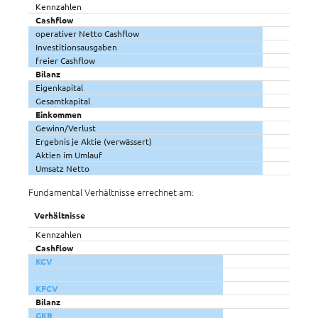
Kennzahlen
Cashflow
operativer Netto Cashflow
Investitionsausgaben
freier Cashflow
Bilanz
Eigenkapital
Gesamtkapital
Einkommen
Gewinn/Verlust
Ergebnis je Aktie (verwässert)
Aktien im Umlauf
Umsatz Netto
Fundamental Verhältnisse errechnet am:
Verhältnisse
Kennzahlen
Cashflow
KCV
KFCV
Bilanz
GKR