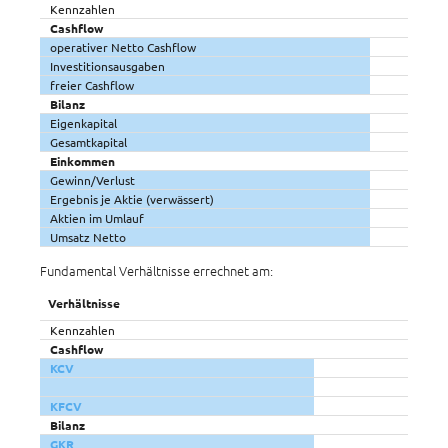
Kennzahlen
Cashflow
operativer Netto Cashflow
Investitionsausgaben
freier Cashflow
Bilanz
Eigenkapital
Gesamtkapital
Einkommen
Gewinn/Verlust
Ergebnis je Aktie (verwässert)
Aktien im Umlauf
Umsatz Netto
Fundamental Verhältnisse errechnet am:
Verhältnisse
Kennzahlen
Cashflow
KCV
KFCV
Bilanz
GKR