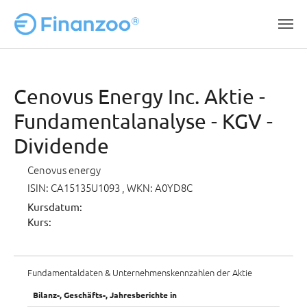
Zum Hauptinhalt springen
Cenovus Energy Inc. Aktie -
Fundamentalanalyse - KGV -
Dividende
Cenovus energy
ISIN: CA15135U1093
, WKN: A0YD8C
Kursdatum:
Kurs:
Fundamentaldaten & Unternehmenskennzahlen der Aktie
Bilanz-, Geschäfts-, Jahresberichte in