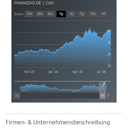
FINANZOO.DE | CAD
1m
3m
6m
1y
3y
5y
10y
All
Zoom
40
30
20
10
Oct '25
Jan '26
Apr '26
Jul '26
2010
2020
Highcharts.com
Firmen- & Unternehmensbeschreibung