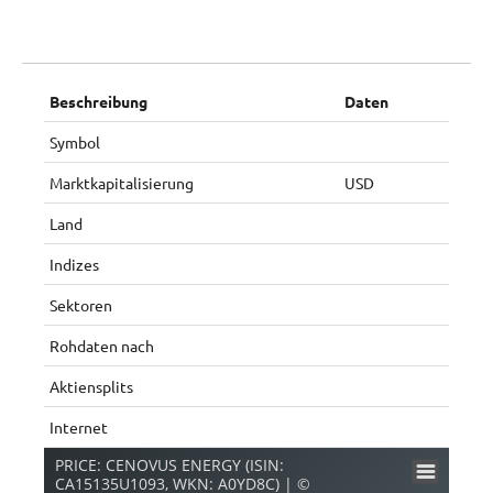
Beschreibung
Daten
Symbol
Marktkapitalisierung
USD
Land
Indizes
Sektoren
Rohdaten nach
Aktiensplits
Internet
PRICE: CENOVUS ENERGY (ISIN:
CA15135U1093, WKN: A0YD8C) | ©