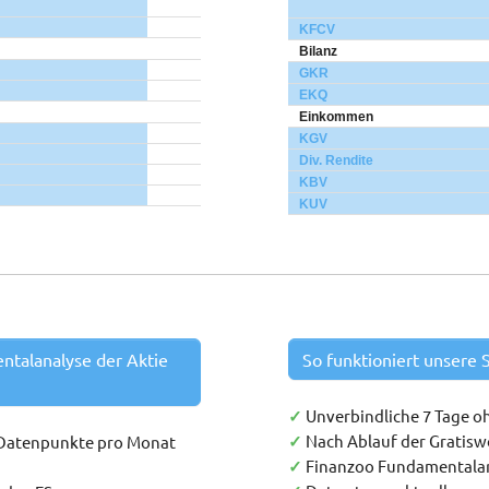
KFCV
Bilanz
GKR
EKQ
Einkommen
KGV
Div. Rendite
KBV
KUV
entalanalyse der Aktie
So funktioniert unsere S
Unverbindliche 7 Tage o
✓
Nach Ablauf der Gratis
 Datenpunkte pro Monat
✓
Finanzoo Fundamentala
✓