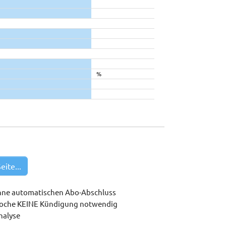
%
eite...
hne automatischen Abo-Abschluss
woche KEINE Kündigung notwendig
nalyse