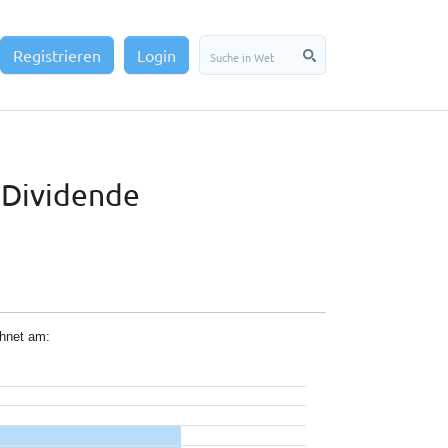
Registrieren
Login
 Dividende
chnet am: