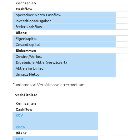
Kennzahlen
Cashflow
operativer Netto Cashflow
Investitionsausgaben
freier Cashflow
Bilanz
Eigenkapital
Gesamtkapital
Einkommen
Gewinn/Verlust
Ergebnis je Aktie (verwässert)
Aktien im Umlauf
Umsatz Netto
Fundamental Verhältnisse errechnet am:
Verhältnisse
Kennzahlen
Cashflow
KCV
KFCV
Bilanz
GKR