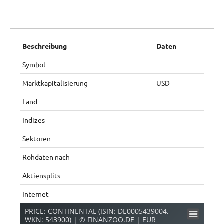
Beschreibung
Daten
Symbol
Marktkapitalisierung
USD
Land
Indizes
Sektoren
Rohdaten nach
Aktiensplits
Internet
PRICE: CONTINENTAL (ISIN: DE0005439004,
WKN: 543900) | © FINANZOO.DE | EUR