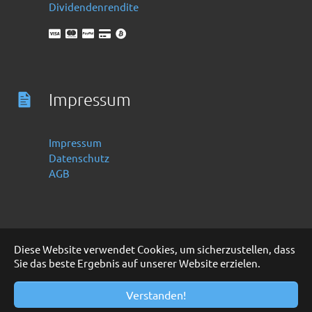
Dividendenrendite
Impressum
Impressum
Datenschutz
AGB
Diese Website verwendet Cookies, um sicherzustellen, dass
Sie das beste Ergebnis auf unserer Website erzielen.
Deutsch
English
Copyright 2016 -2024 by Finanzoo GmbH
Verstanden!