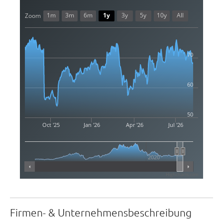
1m
3m
6m
1y
3y
5y
10y
All
Zoom
70
60
50
Oct '25
Jan '26
Apr '26
Jul '26
2020
Highcharts.com
Firmen- & Unternehmensbeschreibung