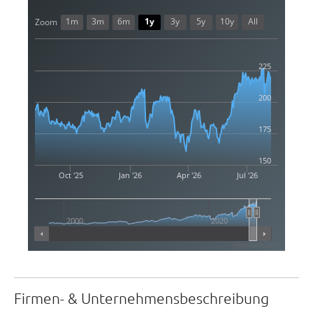
1m
3m
6m
1y
3y
5y
10y
All
Zoom
225
200
175
150
Oct '25
Jan '26
Apr '26
Jul '26
2000
2020
Highcharts.com
Firmen- & Unternehmensbeschreibung