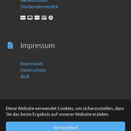
Dividendenrendite
Impressum
Impressum
Datenschutz
AGB
Diese Website verwendet Cookies, um sicherzustellen, dass
Sie das beste Ergebnis auf unserer Website erzielen.
Deutsch
English
Copyright 2016 -2024 by Finanzoo GmbH
Verstanden!