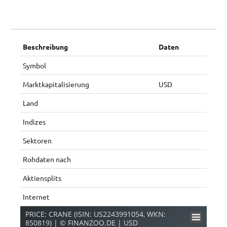
Beschreibung
Daten
Symbol
Marktkapitalisierung
USD
Land
Indizes
Sektoren
Rohdaten nach
Aktiensplits
Internet
PRICE: CRANE (ISIN: US2243991054, WKN:
850819) | © FINANZOO.DE | USD