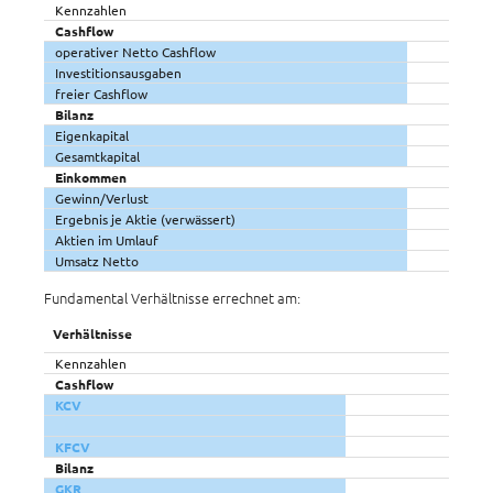
Kennzahlen
Cashflow
operativer Netto Cashflow
Investitionsausgaben
freier Cashflow
Bilanz
Eigenkapital
Gesamtkapital
Einkommen
Gewinn/Verlust
Ergebnis je Aktie (verwässert)
Aktien im Umlauf
Umsatz Netto
Fundamental Verhältnisse errechnet am:
Verhältnisse
Kennzahlen
Cashflow
KCV
KFCV
Bilanz
GKR