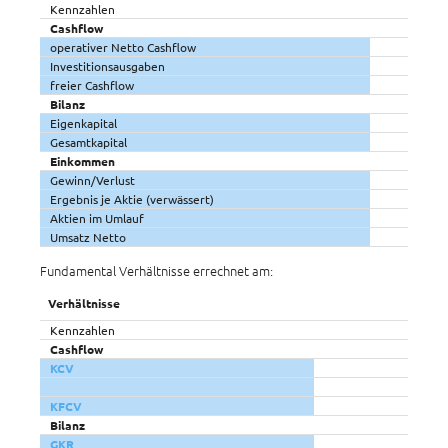
Kennzahlen
Cashflow
operativer Netto Cashflow
Investitionsausgaben
freier Cashflow
Bilanz
Eigenkapital
Gesamtkapital
Einkommen
Gewinn/Verlust
Ergebnis je Aktie (verwässert)
Aktien im Umlauf
Umsatz Netto
Fundamental Verhältnisse errechnet am:
Verhältnisse
Kennzahlen
Cashflow
KCV
KFCV
Bilanz
GKR