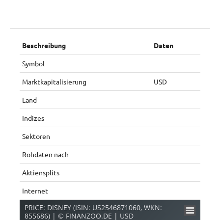
Beschreibung
Daten
Symbol
Marktkapitalisierung
USD
Land
Indizes
Sektoren
Rohdaten nach
Aktiensplits
Internet
PRICE: DISNEY (ISIN: US2546871060, WKN:
855686) | © FINANZOO.DE | USD