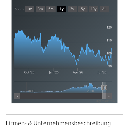
1m
3m
6m
1y
3y
5y
10y
All
Zoom
120
110
100
90
Oct '25
Jan '26
Apr '26
Jul '26
2000
2020
Highcharts.com
Firmen- & Unternehmensbeschreibung