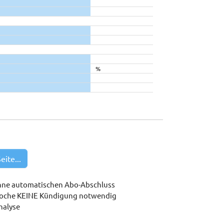
%
eite...
hne automatischen Abo-Abschluss
woche KEINE Kündigung notwendig
nalyse