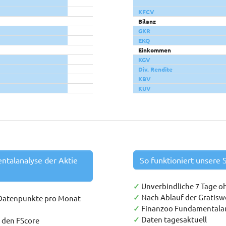
KFCV
Bilanz
GKR
EKQ
Einkommen
KGV
Div. Rendite
KBV
KUV
entalanalyse der Aktie
So funktioniert unsere S
✓
Unverbindliche 7 Tage o
✓
Nach Ablauf der Gratis
 Datenpunkte pro Monat
✓
Finanzoo Fundamentala
✓
Daten tagesaktuell
h den FScore