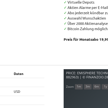
✓
Virtuelle Depots
✓
Aktien Alarme per E-Mail
✓
Abo jederzeit kündbar 
✓
Auswahl Wunschaktien
✓
Über 2000 Aktienanalys
✓
Bitcoin Zahlung möglich
Preis für Monatsabo 19,9
PRICE: EMISPHERE TECHNO
Daten
882963) | © FINANZOO.D
1m
3m
6m
1y
Zoom
USD