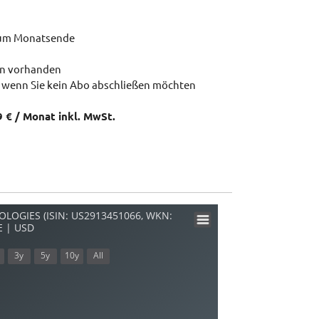
zum Monatsende
en vorhanden
 wenn Sie kein Abo abschließen möchten
9 € / Monat inkl. MwSt.
LOGIES (ISIN: US2913451066, WKN:
E | USD
3y
5y
10y
All