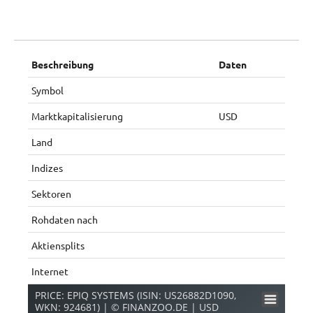
Beschreibung
Daten
Symbol
Marktkapitalisierung
USD
Land
Indizes
Sektoren
Rohdaten nach
Aktiensplits
Internet
PRICE: EPIQ SYSTEMS (ISIN: US26882D1090,
WKN: 924681) | © FINANZOO.DE | USD