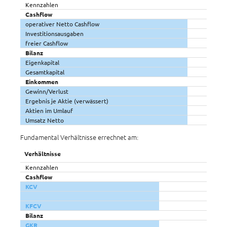
Kennzahlen
Cashflow
operativer Netto Cashflow
Investitionsausgaben
freier Cashflow
Bilanz
Eigenkapital
Gesamtkapital
Einkommen
Gewinn/Verlust
Ergebnis je Aktie (verwässert)
Aktien im Umlauf
Umsatz Netto
Fundamental Verhältnisse errechnet am:
Verhältnisse
Kennzahlen
Cashflow
KCV
KFCV
Bilanz
GKR