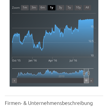
1m
3m
6m
1y
3y
5y
10y
All
Zoom
15
12.5
10
Oct '15
Jan '16
Apr '16
Jul '16
2010
Highcharts.com
Firmen- & Unternehmensbeschreibung