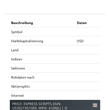
Beschreibung
Daten
Symbol
Marktkapitalisierung
USD
Land
Indizes
Sektoren
Rohdaten nach
Aktiensplits
Internet
PRICE: EXPRESS SCRIPTS (ISIN:
US30219G1085, WKN: A1JWJL) | ©