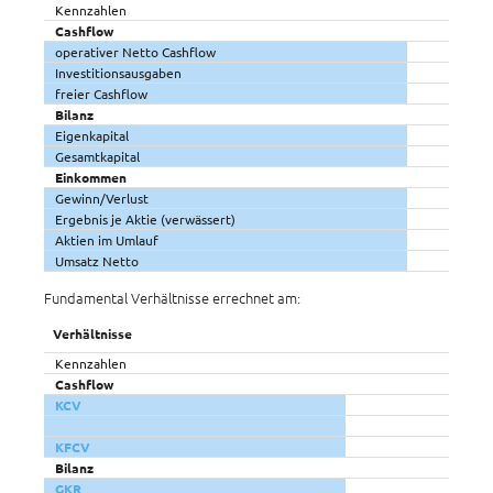
Kennzahlen
Cashflow
operativer Netto Cashflow
Investitionsausgaben
freier Cashflow
Bilanz
Eigenkapital
Gesamtkapital
Einkommen
Gewinn/Verlust
Ergebnis je Aktie (verwässert)
Aktien im Umlauf
Umsatz Netto
Fundamental Verhältnisse errechnet am:
Verhältnisse
Kennzahlen
Cashflow
KCV
KFCV
Bilanz
GKR