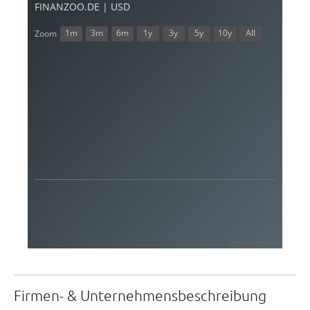
FINANZOO.DE | USD
1m
3m
6m
1y
3y
5y
10y
All
Zoom
Highcharts.com
Firmen- & Unternehmensbeschreibung