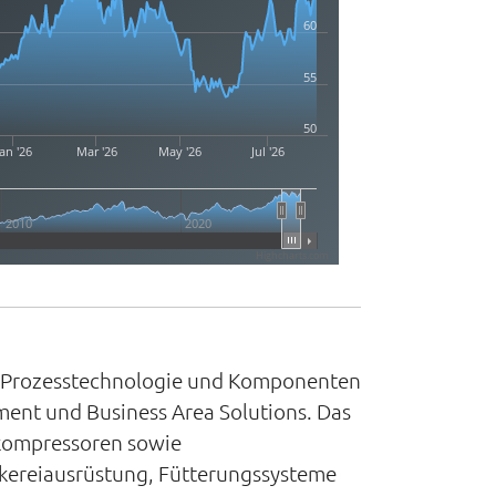
60
55
50
an '26
Mar '26
May '26
Jul '26
2010
2020
Highcharts.com
on Prozesstechnologie und Komponenten
ment und Business Area Solutions. Das
ekompressoren sowie
lkereiausrüstung, Fütterungssysteme