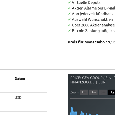
✓
Virtuelle Depots
✓
Aktien Alarme per E-Mail
✓
Abo jederzeit kündbar 
✓
Auswahl Wunschaktien
✓
Über 2000 Aktienanalys
✓
Bitcoin Zahlung möglich
Preis für Monatsabo 19,9
PRICE: GEA GROUP (ISIN:
Daten
FINANZOO.DE | EUR
1m
3m
6m
1y
Zoom
USD