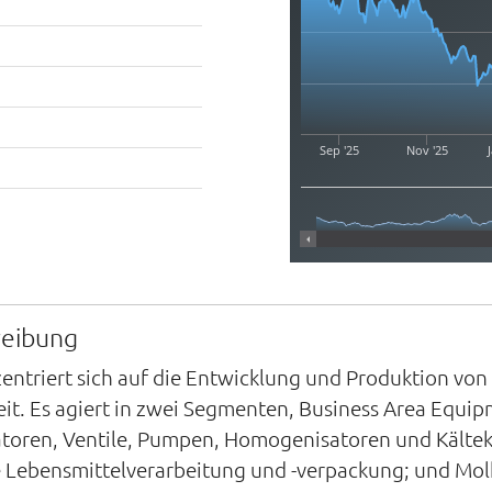
Sep '25
Nov '25
J
reibung
zentriert sich auf die Entwicklung und Produktion v
eit. Es agiert in zwei Segmenten, Business Area Equip
atoren, Ventile, Pumpen, Homogenisatoren und Kält
e Lebensmittelverarbeitung und -verpackung; und Mo