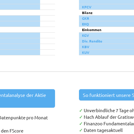
KFCV
Bilanz
GKR
EKQ
Einkommen
KGV
Div. Rendite
KBV
KUV
entalanalyse der Aktie
So funktioniert unsere S
✓
Unverbindliche 7 Tage o
✓
Nach Ablauf der Gratis
 Datenpunkte pro Monat
✓
Finanzoo Fundamentala
✓
Daten tagesaktuell
h den FScore