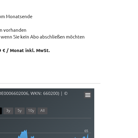
zum Monatsende
en vorhanden
 wenn Sie kein Abo abschließen möchten
9 € / Monat inkl. MwSt.
 DE0006602006, WKN: 660200) | ©
3y
5y
10y
All
65