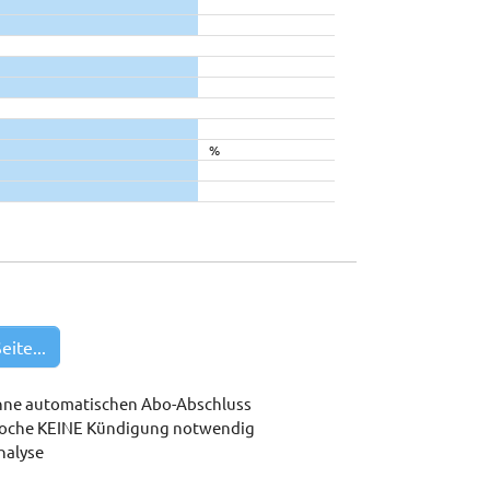
%
eite...
hne automatischen Abo-Abschluss
woche KEINE Kündigung notwendig
nalyse