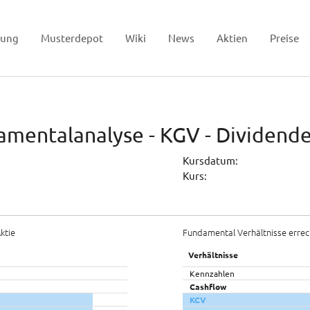
tung
Musterdepot
Wiki
News
Aktien
Preise
amentalanalyse - KGV - Dividend
Kursdatum:
Kurs:
ktie
Fundamental Verhältnisse errec
Verhältnisse
Kennzahlen
Cashflow
KCV