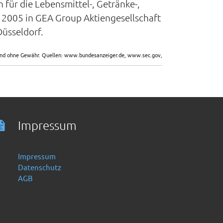
für die Lebensmittel-, Getränke-,
2005 in GEA Group Aktiengesellschaft
üsseldorf.
sind ohne Gewähr. Quellen: www.bundesanzeiger.de, www.sec.gov,
Impressum
Impressum
Datenschutz
AGB