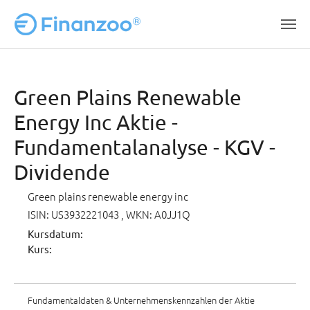
Zum Hauptinhalt springen
Green Plains Renewable
Energy Inc Aktie -
Fundamentalanalyse - KGV -
Dividende
Green plains renewable energy inc
ISIN: US3932221043
, WKN: A0JJ1Q
Kursdatum:
Kurs:
Fundamentaldaten & Unternehmenskennzahlen der Aktie