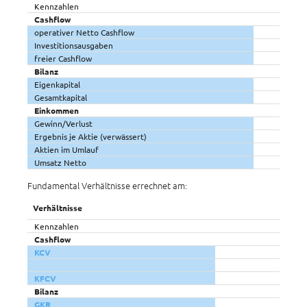
Kennzahlen
Cashflow
operativer Netto Cashflow
Investitionsausgaben
freier Cashflow
Bilanz
Eigenkapital
Gesamtkapital
Einkommen
Gewinn/Verlust
Ergebnis je Aktie (verwässert)
Aktien im Umlauf
Umsatz Netto
Fundamental Verhältnisse errechnet am:
Verhältnisse
Kennzahlen
Cashflow
KCV
KFCV
Bilanz
GKR