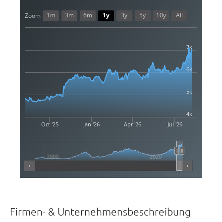
1m
3m
6m
1y
3y
5y
10y
All
Zoom
7k
6k
5k
4k
Oct '25
Jan '26
Apr '26
Jul '26
2000
2020
Highcharts.com
Firmen- & Unternehmensbeschreibung