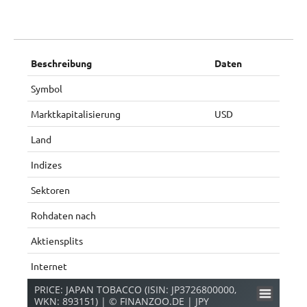
Beschreibung
Daten
Symbol
Marktkapitalisierung
USD
Land
Indizes
Sektoren
Rohdaten nach
Aktiensplits
Internet
PRICE: JAPAN TOBACCO (ISIN: JP3726800000,
WKN: 893151) | © FINANZOO.DE | JPY