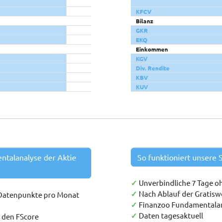
KFCV
Bilanz
GKR
EKQ
Einkommen
KGV
Div. Rendite
KBV
KUV
entalanalyse der Aktie
So funktioniert unsere S
✓
Unverbindliche 7 Tage o
✓
Nach Ablauf der Gratis
 Datenpunkte pro Monat
✓
Finanzoo Fundamentala
✓
Daten tagesaktuell
h den FScore