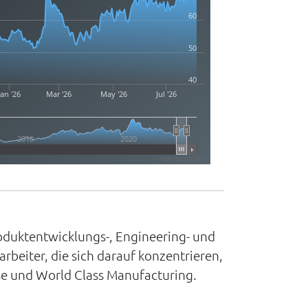
60
50
40
Jan '26
Mar '26
May '26
Jul '26
2010
2020
Highcharts.com
oduktentwicklungs-, Engineering- und
beiter, die sich darauf konzentrieren,
e und World Class Manufacturing.