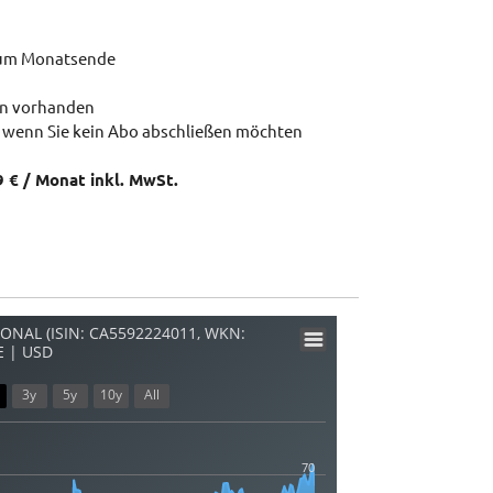
zum Monatsende
en vorhanden
 wenn Sie kein Abo abschließen möchten
9 € / Monat inkl. MwSt.
ONAL (ISIN: CA5592224011, WKN:
E | USD
3y
5y
10y
All
70