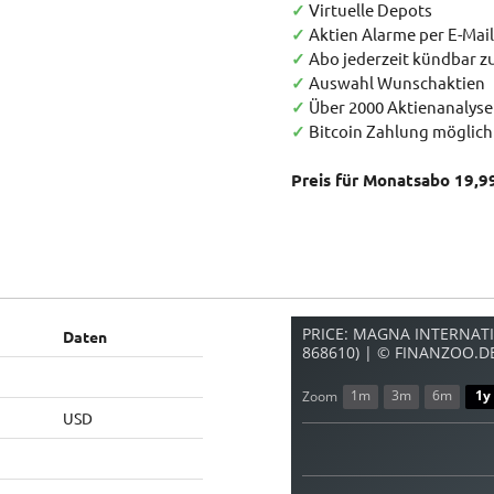
✓
Virtuelle Depots
✓
Aktien Alarme per E-Mail
✓
Abo jederzeit kündbar 
✓
Auswahl Wunschaktien
✓
Über 2000 Aktienanalys
✓
Bitcoin Zahlung möglich
Preis für Monatsabo 19,9
PRICE: MAGNA INTERNATI
Daten
868610) | © FINANZOO.D
1m
3m
6m
1y
Zoom
USD