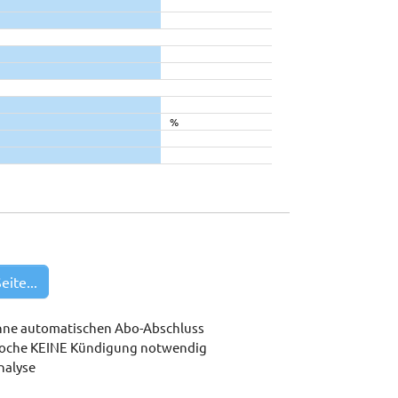
%
eite...
hne automatischen Abo-Abschluss
woche KEINE Kündigung notwendig
nalyse