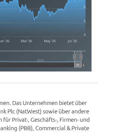
6
5
4
Jan '26
Mar '26
May '26
Jul '26
2020
Highcharts.com
ehmen. Das Unternehmen bietet über
ank Plc (NatWest) sowie über andere
für Privat-, Geschäfts-, Firmen- und
anking (PBB), Commercial & Private