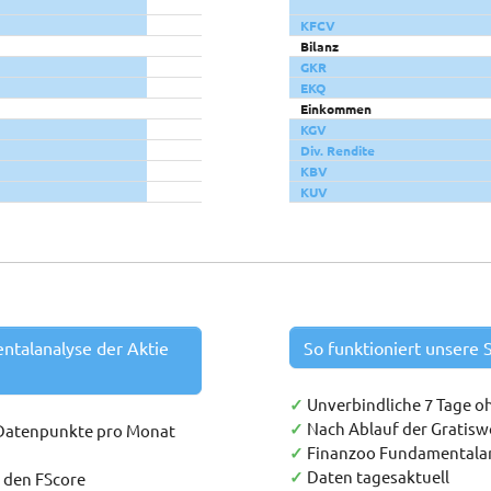
KFCV
Bilanz
GKR
EKQ
Einkommen
KGV
Div. Rendite
KBV
KUV
entalanalyse der Aktie
So funktioniert unsere S
✓
Unverbindliche 7 Tage o
✓
Nach Ablauf der Gratis
 Datenpunkte pro Monat
✓
Finanzoo Fundamentala
✓
Daten tagesaktuell
h den FScore