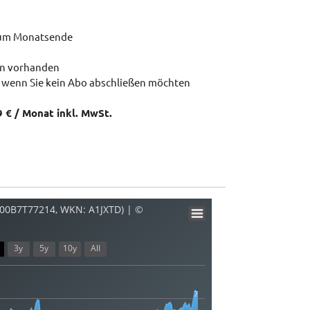
zum Monatsende
en vorhanden
 wenn Sie kein Abo abschließen möchten
9 € / Monat inkl. MwSt.
B00B7T77214, WKN: A1JXTD) | ©
3y
5y
10y
All
7