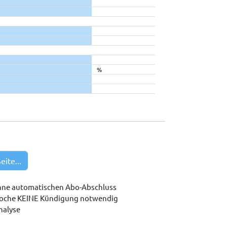
%
eite...
hne automatischen Abo-Abschluss
woche KEINE Kündigung notwendig
nalyse