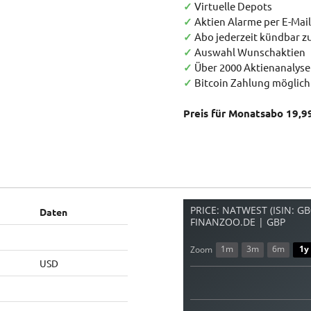
✓
Virtuelle Depots
✓
Aktien Alarme per E-Mail
✓
Abo jederzeit kündbar 
✓
Auswahl Wunschaktien
✓
Über 2000 Aktienanalys
✓
Bitcoin Zahlung möglich
Preis für Monatsabo 19,9
PRICE: NATWEST (ISIN: G
Daten
FINANZOO.DE | GBP
1m
3m
6m
1y
Zoom
USD