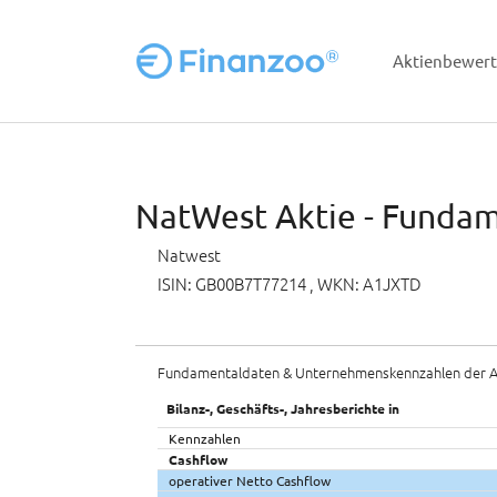
Aktienbewer
Zum Hauptinhalt springen
NatWest Aktie - Fundam
Natwest
ISIN: GB00B7T77214
, WKN: A1JXTD
Fundamentaldaten & Unternehmenskennzahlen der A
Bilanz-, Geschäfts-, Jahresberichte in
Kennzahlen
Cashflow
operativer Netto Cashflow