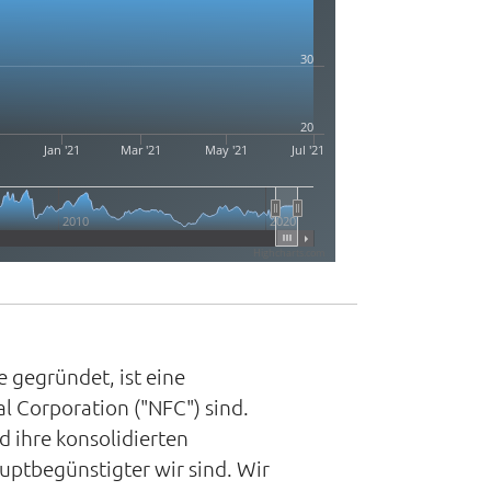
30
20
Jan '21
Mar '21
May '21
Jul '21
2010
2020
Highcharts.com
 gegründet, ist eine
al Corporation ("NFC") sind.
 ihre konsolidierten
auptbegünstigter wir sind. Wir