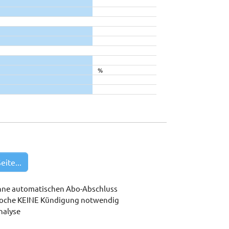
%
eite...
hne automatischen Abo-Abschluss
woche KEINE Kündigung notwendig
nalyse