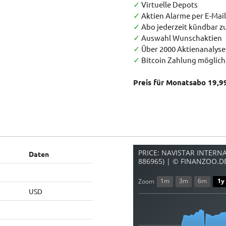
✓
Virtuelle Depots
✓
Aktien Alarme per E-Mail
✓
Abo jederzeit kündbar 
✓
Auswahl Wunschaktien
✓
Über 2000 Aktienanalys
✓
Bitcoin Zahlung möglich
Preis für Monatsabo 19,9
PRICE: NAVISTAR INTERNA
Daten
886965) | © FINANZOO.D
1m
3m
6m
1y
Zoom
USD