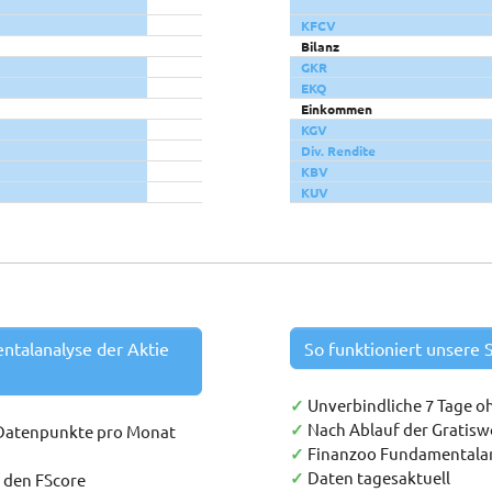
KFCV
Bilanz
GKR
EKQ
Einkommen
KGV
Div. Rendite
KBV
KUV
entalanalyse der Aktie
So funktioniert unsere S
✓
Unverbindliche 7 Tage o
✓
Nach Ablauf der Gratis
 Datenpunkte pro Monat
✓
Finanzoo Fundamentala
✓
Daten tagesaktuell
h den FScore