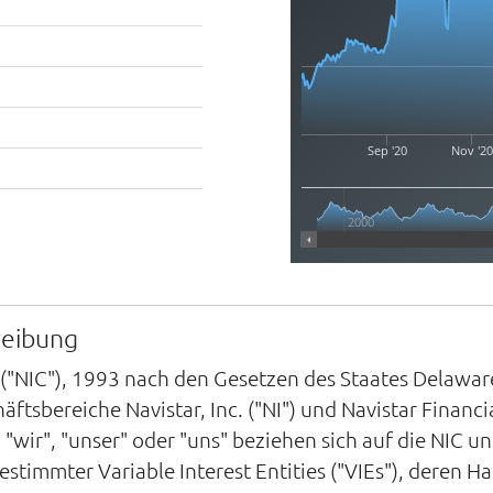
Sep '20
Nov '20
2000
reibung
 ("NIC"), 1993 nach den Gesetzen des Staates Delaware
tsbereiche Navistar, Inc. ("NI") und Navistar Financi
ir", "unser" oder "uns" beziehen sich auf die NIC und
estimmter Variable Interest Entities ("VIEs"), deren H