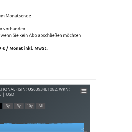
zum Monatsende
en vorhanden
 wenn Sie kein Abo abschließen möchten
9 € / Monat inkl. MwSt.
TIONAL (ISIN: US63934E1082, WKN:
E | USD
3y
5y
10y
All
40