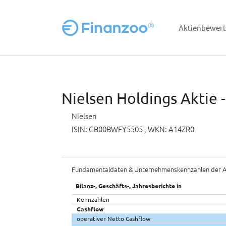
Aktienbewer
Zum Hauptinhalt springen
Nielsen Holdings Aktie 
Nielsen
ISIN: GB00BWFY5505
, WKN: A14ZR0
Fundamentaldaten & Unternehmenskennzahlen der A
Bilanz-, Geschäfts-, Jahresberichte in
Kennzahlen
Cashflow
operativer Netto Cashflow