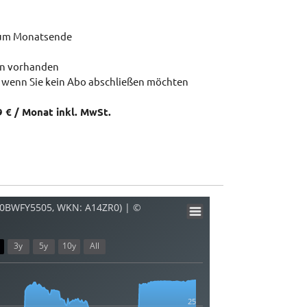
zum Monatsende
en vorhanden
 wenn Sie kein Abo abschließen möchten
9 € / Monat inkl. MwSt.
B00BWFY5505, WKN: A14ZR0) | ©
3y
5y
10y
All
25