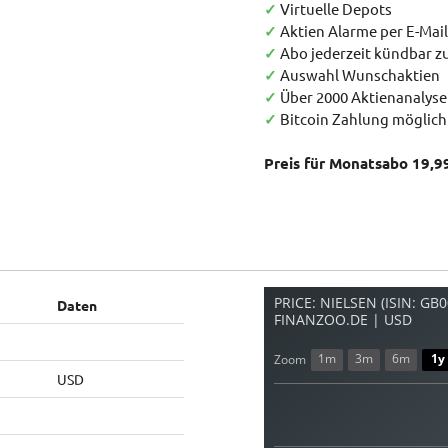
✓
Virtuelle Depots
✓
Aktien Alarme per E-Mail
✓
Abo jederzeit kündbar 
✓
Auswahl Wunschaktien
✓
Über 2000 Aktienanalys
✓
Bitcoin Zahlung möglich
Preis für Monatsabo 19,9
PRICE: NIELSEN (ISIN: G
Daten
FINANZOO.DE | USD
1m
3m
6m
1y
Zoom
USD