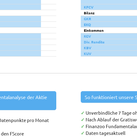
KFCV
Bilanz
GKR
EKQ
Einkommen
KGV
Div. Rendite
KBV
KUV
entalanalyse der Aktie
So funktioniert unsere S
✓
Unverbindliche 7 Tage o
✓
Nach Ablauf der Gratis
 Datenpunkte pro Monat
✓
Finanzoo Fundamentala
✓
Daten tagesaktuell
h den FScore