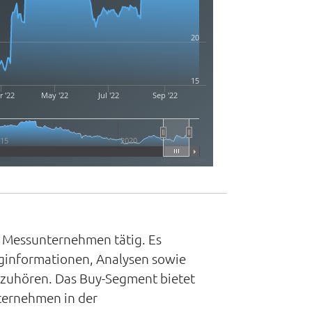
20
15
 '22
May '22
Jul '22
Sep '22
15
2020
Highcharts.com
d Messunternehmen tätig. Es
ginformationen, Analysen sowie
 zuhören. Das Buy-Segment bietet
ternehmen in der