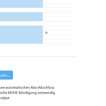
%
eite...
hne automatischen Abo-Abschluss
woche KEINE Kündigung notwendig
nalyse