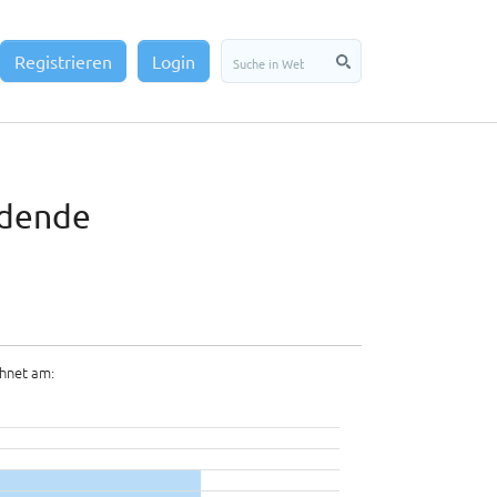
Registrieren
Login
idende
hnet am: