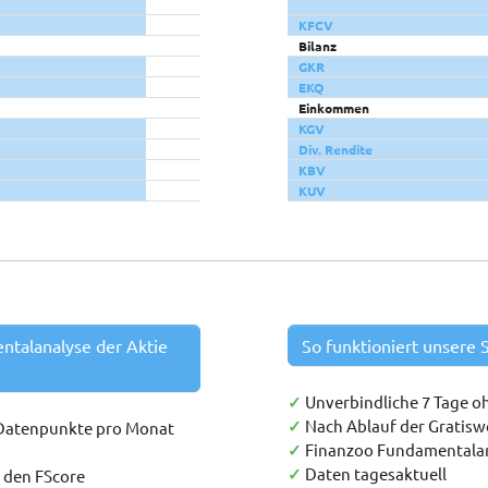
KFCV
Bilanz
GKR
EKQ
Einkommen
KGV
Div. Rendite
KBV
KUV
entalanalyse der Aktie
So funktioniert unsere S
✓
Unverbindliche 7 Tage o
✓
Nach Ablauf der Gratis
 Datenpunkte pro Monat
✓
Finanzoo Fundamentala
✓
Daten tagesaktuell
h den FScore