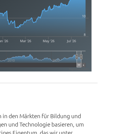
10
8
an '26
Mar '26
May '26
Jul '26
2010
2020
Highcharts.com
n in den Märkten für Bildung und
ngen und Technologie basieren, um
tiges Eigentum, das wir unter