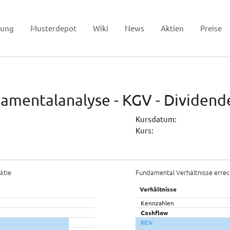
tung
Musterdepot
Wiki
News
Aktien
Preise
damentalanalyse - KGV - Dividend
Kursdatum:
Kurs:
ktie
Fundamental Verhältnisse errec
Verhältnisse
Kennzahlen
Cashflow
KCV