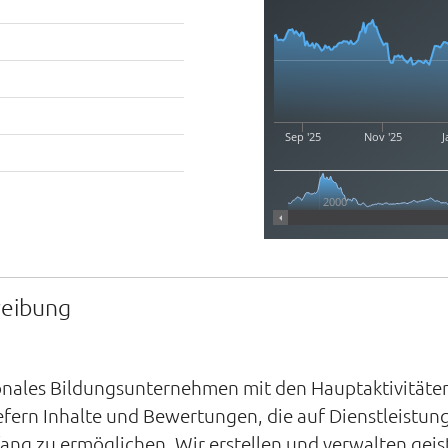
Sep '25
Nov '25
J
2000
reibung
tionales Bildungsunternehmen mit den Hauptaktivitäte
efern Inhalte und Bewertungen, die auf Dienstleistu
ang zu ermöglichen. Wir erstellen und verwalten geis