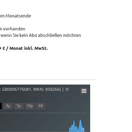
zum Monatsende
en vorhanden
 wenn Sie kein Abo abschließen möchten
9 € / Monat inkl. MwSt.
N: GB0006776081, WKN: 858266) | ©
3y
5y
10y
All
12