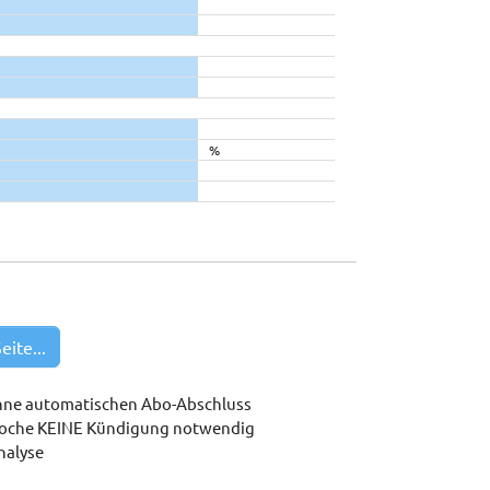
%
eite...
hne automatischen Abo-Abschluss
woche KEINE Kündigung notwendig
nalyse