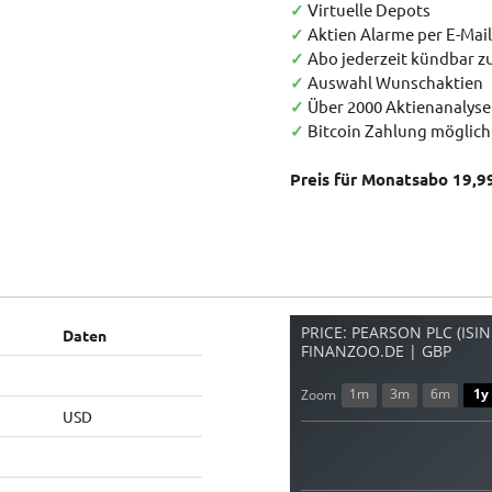
✓
Virtuelle Depots
✓
Aktien Alarme per E-Mail
✓
Abo jederzeit kündbar 
✓
Auswahl Wunschaktien
✓
Über 2000 Aktienanalys
✓
Bitcoin Zahlung möglich
Preis für Monatsabo 19,9
PRICE: PEARSON PLC (ISI
Daten
FINANZOO.DE | GBP
1m
3m
6m
1y
Zoom
USD